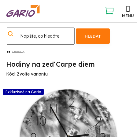
Přejít
na
obsah
NÁKUPNÍ
KOŠÍK
HLEDAT
Hodiny
Hodiny na zeď Carpe diem
Kód:
Zvolte variantu
Exkluzivně na Gario