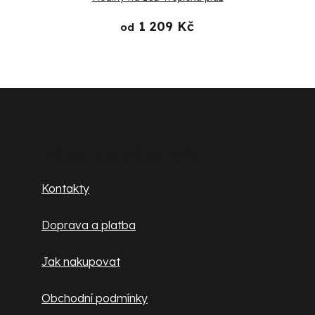
1 209 Kč
od
Z
á
p
Zákaznický servis
a
Kontakty
t
Doprava a platba
í
Jak nakupovat
Obchodní podmínky