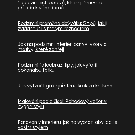
5 podzimních obrazů, které přenesou
přírodu k vám domů
Podzimní proměna obýváku: 5 tipů, jak ji
zvládnout i s malým rozpočtem
Jak na podzimní interiér: barvy, vzory a
motivy, které zahřejí
Podzimní fotoobraz: tipy, jak vyfotit
dokonalou fotku
Jak vytvořit galerijní stěnu krok za krokem
Malování podle čísel: Pohodový večer v
hygge stylu
Paraván v interiéru: jak ho vybrat, aby ladil s
vaším stylem