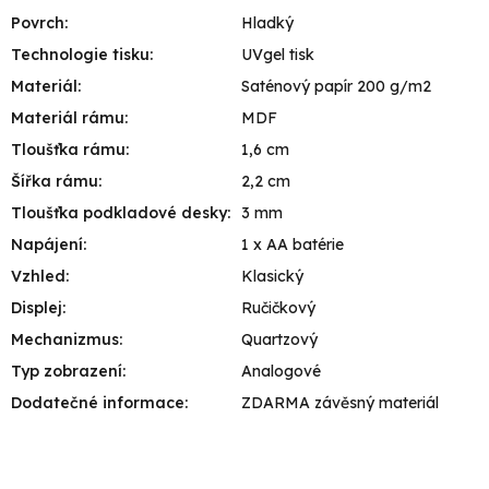
Povrch
:
Hladký
Technologie tisku
:
UVgel tisk
Materiál
:
Saténový papír 200 g/m2
Materiál rámu
:
MDF
Tloušťka rámu
:
1,6 cm
Šířka rámu
:
2,2 cm
Tloušťka podkladové desky
:
3 mm
Napájení
:
1 x AA batérie
Vzhled
:
Klasický
Displej
:
Ručičkový
Mechanizmus
:
Quartzový
Typ zobrazení
:
Analogové
Dodatečné informace
:
ZDARMA závěsný materiál