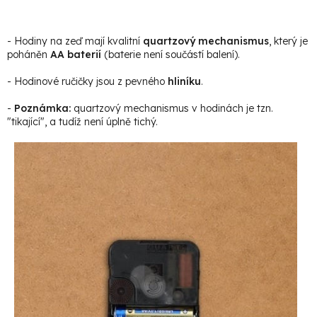
- Hodiny na zeď mají kvalitní
quartzový mechanismus
, který je
poháněn
AA baterií
(baterie není součástí balení).
- Hodinové ručičky jsou z pevného
hliníku
.
-
Poznámka:
quartzový mechanismus v hodinách je tzn.
"tikající", a tudíž není úplně tichý.