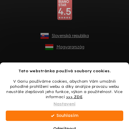
Slovenská republika
Magyarország
Tato webstránka používá soubory cookies.
V Gariu používáme cookies, abychom Vám umožnili
pohodlné prohlížení webu a díky analýze provozu webu
neustále zlepšovali jeho funkce, výkon a použitelnost. Více
informací
>>> ZDE
.
Vytvořil Shoptet
Nastavení
Souhlasím
Copyright 2026
Gario.cz
. Všechna práva vyhrazena.
Upravit
nastavení cookies
Odmítnout