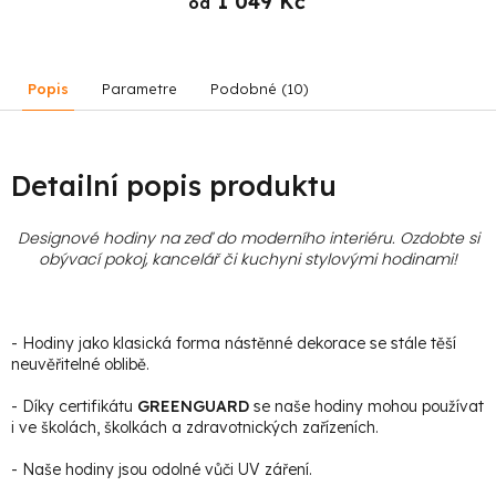
1 049 Kč
od
Popis
Parametre
Podobné (10)
Detailní popis produktu
Designové hodiny na zeď do moderního interiéru. Ozdobte si
obývací pokoj, kancelář či kuchyni stylovými hodinami
!
- Hodiny jako klasická forma nástěnné dekorace se stále těší
neuvěřitelné oblibě.
- Díky certifikátu
GREENGUARD
se naše hodiny mohou používat
i ve školách, školkách a zdravotnických zařízeních.
- Naše hodiny jsou odolné vůči UV záření.