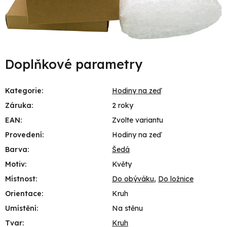
Doplňkové parametry
Kategorie
:
Hodiny na zeď
Záruka
:
2 roky
EAN
:
Zvolte variantu
Provedení
:
Hodiny na zeď
Barva
:
Šedá
Motiv
:
Květy
Místnost
:
Do obýváku
,
Do ložnice
Orientace
:
Kruh
Umístění
:
Na stěnu
Tvar
:
Kruh