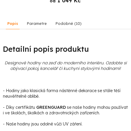
1 049 Kč
od
Popis
Parametre
Podobné (10)
Detailní popis produktu
Designové hodiny na zeď do moderního interiéru. Ozdobte si
obývací pokoj, kancelář či kuchyni stylovými hodinami
!
- Hodiny jako klasická forma nástěnné dekorace se stále těší
neuvěřitelné oblibě.
- Díky certifikátu
GREENGUARD
se naše hodiny mohou používat
i ve školách, školkách a zdravotnických zařízeních.
- Naše hodiny jsou odolné vůči UV záření.