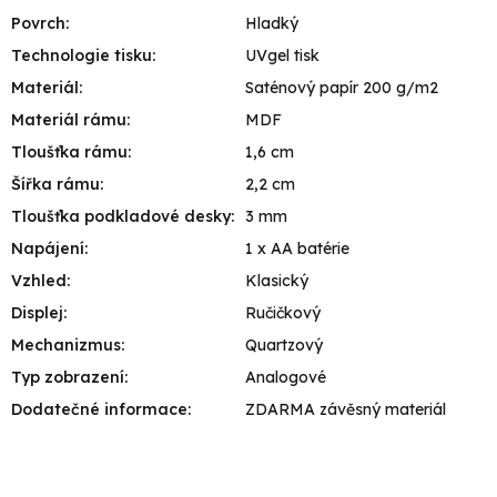
Povrch
:
Hladký
Technologie tisku
:
UVgel tisk
Materiál
:
Saténový papír 200 g/m2
Materiál rámu
:
MDF
Tloušťka rámu
:
1,6 cm
Šířka rámu
:
2,2 cm
Tloušťka podkladové desky
:
3 mm
Napájení
:
1 x AA batérie
Vzhled
:
Klasický
Displej
:
Ručičkový
Mechanizmus
:
Quartzový
Typ zobrazení
:
Analogové
Dodatečné informace
:
ZDARMA závěsný materiál