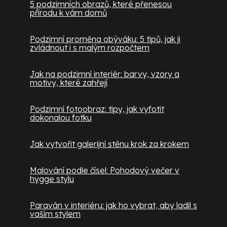
5 podzimních obrazů, které přenesou
přírodu k vám domů
Podzimní proměna obýváku: 5 tipů, jak ji
zvládnout i s malým rozpočtem
Jak na podzimní interiér: barvy, vzory a
motivy, které zahřejí
Podzimní fotoobraz: tipy, jak vyfotit
dokonalou fotku
Jak vytvořit galerijní stěnu krok za krokem
Malování podle čísel: Pohodový večer v
hygge stylu
Paraván v interiéru: jak ho vybrat, aby ladil s
vaším stylem