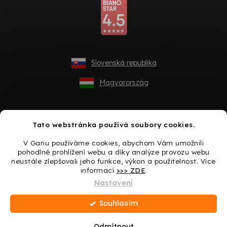
Slovenská republika
Magyarország
Tato webstránka používá soubory cookies.
V Gariu používáme cookies, abychom Vám umožnili
pohodlné prohlížení webu a díky analýze provozu webu
neustále zlepšovali jeho funkce, výkon a použitelnost. Více
informací
>>> ZDE
.
Vytvořil Shoptet
Nastavení
Souhlasím
Copyright 2026
Gario.cz
. Všechna práva vyhrazena.
Upravit
nastavení cookies
Odmítnout