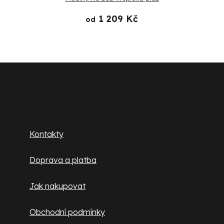
1 209 Kč
od
Z
á
p
Zákaznický servis
a
Kontakty
t
Doprava a platba
í
Jak nakupovat
Obchodní podmínky