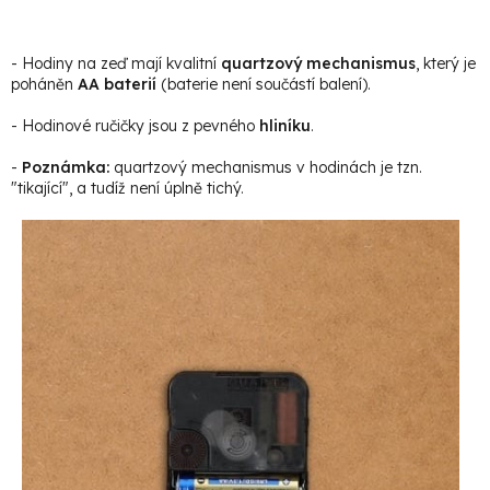
- Hodiny na zeď mají kvalitní
quartzový mechanismus
, který je
poháněn
AA baterií
(baterie není součástí balení).
- Hodinové ručičky jsou z pevného
hliníku
.
-
Poznámka:
quartzový mechanismus v hodinách je tzn.
"tikající", a tudíž není úplně tichý.