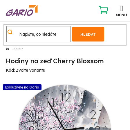
Přejít
na
obsah
NÁKUPNÍ
KOŠÍK
HLEDAT
Hodiny
Hodiny na zeď Cherry Blossom
Kód:
Zvolte variantu
Exkluzivně na Gario