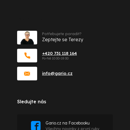
Kontakt
Potřebujete poradit?
Zeptejte se Terezy
+420 731 118 164
info
@
gario.cz
Sledujte nás
Gario.cz na Facebooku
Všechny novinky z první ruky