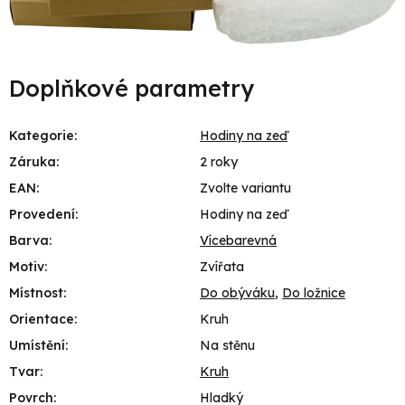
Doplňkové parametry
Kategorie
:
Hodiny na zeď
Záruka
:
2 roky
EAN
:
Zvolte variantu
Provedení
:
Hodiny na zeď
Barva
:
Vícebarevná
Motiv
:
Zvířata
Místnost
:
Do obýváku
,
Do ložnice
Orientace
:
Kruh
Umístění
:
Na stěnu
Tvar
:
Kruh
Povrch
:
Hladký