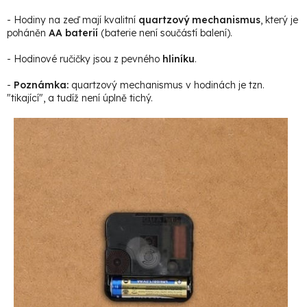
- Hodiny na zeď mají kvalitní
quartzový mechanismus
, který je
poháněn
AA baterií
(baterie není součástí balení).
- Hodinové ručičky jsou z pevného
hliníku
.
-
Poznámka:
quartzový mechanismus v hodinách je tzn.
"tikající", a tudíž není úplně tichý.