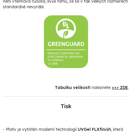
není vteřinová ručička, kvůli tomu, že se v tak velkých rozměrech
standardně nevyrábí.
Tabulku velikostí
naleznete
>>> ZDE
.
Tisk
- Motiv je vytištěn moderní technologií
UVGel FLXfinish
, která