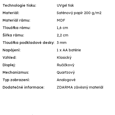
Technologie tisku
:
UVgel tisk
Materiál
:
Saténový papír 200 g/m2
Materiál rámu
:
MDF
Tloušťka rámu
:
1,6 cm
Šířka rámu
:
2,2 cm
Tloušťka podkladové desky
:
3 mm
Napájení
:
1 x AA batérie
Vzhled
:
Klasický
Displej
:
Ručičkový
Mechanizmus
:
Quartzový
Typ zobrazení
:
Analogové
Dodatečné informace
:
ZDARMA závěsný materiál