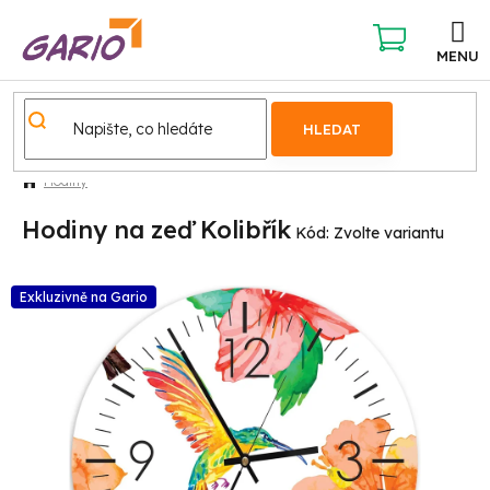
Přejít
na
obsah
NÁKUPNÍ
KOŠÍK
HLEDAT
Hodiny
Hodiny na zeď Kolibřík
Kód:
Zvolte variantu
Exkluzivně na Gario