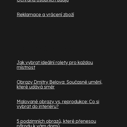
Reklamace a vrácení zboží
Užitečné informace
Jak vybrat ideální rolety pro každou
místnost
Obrazy Dmitry Belova: Současné umění,
které udává směr
Malované obrazy vs. reprodukce: Co si
vybrat do interiéru?
5 podzimních obrazů, které přenesou
přírodu k vám domů