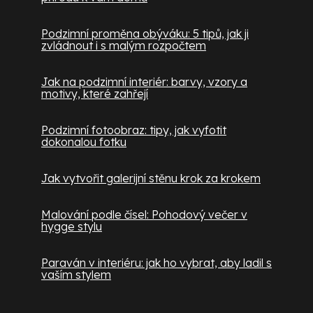
Podzimní proměna obýváku: 5 tipů, jak ji
zvládnout i s malým rozpočtem
Jak na podzimní interiér: barvy, vzory a
motivy, které zahřejí
Podzimní fotoobraz: tipy, jak vyfotit
dokonalou fotku
Jak vytvořit galerijní stěnu krok za krokem
Malování podle čísel: Pohodový večer v
hygge stylu
Paraván v interiéru: jak ho vybrat, aby ladil s
vaším stylem