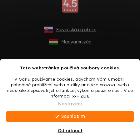
Slovenská republika
Magyarország
Tato webstránka používá soubory cookies.
V Gariu používáme cookies, abychom Vám umožnili
pohodlné prohlížení webu a díky analýze provozu webu
neustále zlepšovali jeho funkce, výkon a použitelnost. Více
informací
>>> ZDE
.
Vytvořil Shoptet
Nastavení
Souhlasím
Copyright 2026
Gario.cz
. Všechna práva vyhrazena.
Upravit
nastavení cookies
Odmítnout
Dárek ke každému nákupu -> Udělejte si radost ještě
dnes!