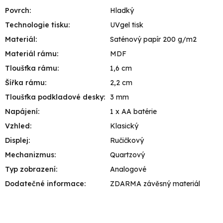
Povrch
:
Hladký
Technologie tisku
:
UVgel tisk
Materiál
:
Saténový papír 200 g/m2
Materiál rámu
:
MDF
Tloušťka rámu
:
1,6 cm
Šířka rámu
:
2,2 cm
Tloušťka podkladové desky
:
3 mm
Napájení
:
1 x AA batérie
Vzhled
:
Klasický
Displej
:
Ručičkový
Mechanizmus
:
Quartzový
Typ zobrazení
:
Analogové
Dodatečné informace
:
ZDARMA závěsný materiál