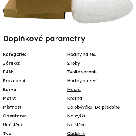
Doplňkové parametry
Kategorie
:
Hodiny na zeď
Záruka
:
2 roky
EAN
:
Zvolte variantu
Provedení
:
Hodiny na zeď
Barva
:
Modrá
Motiv
:
Krajina
Místnost
:
Do obýváku
,
Do předsíně
Orientace
:
Na výšku
Umístění
:
Na stěnu
Tvar
:
Obdélník