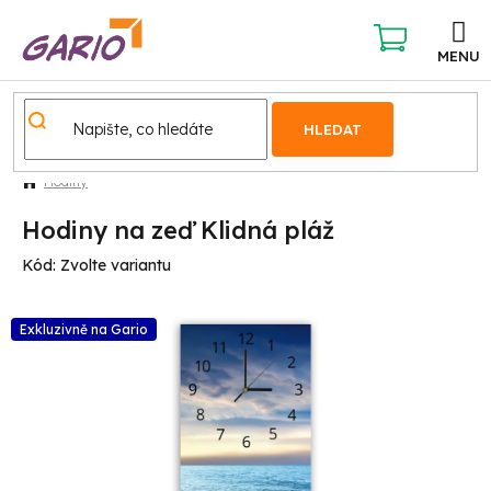
Přejít
na
obsah
NÁKUPNÍ
KOŠÍK
HLEDAT
Hodiny
Hodiny na zeď Klidná pláž
Kód:
Zvolte variantu
Exkluzivně na Gario