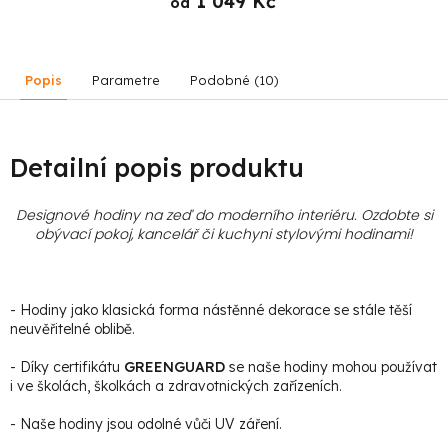
1 049 Kč
od
Popis
Parametre
Podobné (10)
Detailní popis produktu
Designové hodiny na zeď do moderního interiéru. Ozdobte si
obývací pokoj, kancelář či kuchyni stylovými hodinami
!
- Hodiny jako klasická forma nástěnné dekorace se stále těší
neuvěřitelné oblibě.
- Díky certifikátu
GREENGUARD
se naše hodiny mohou používat
i ve školách, školkách a zdravotnických zařízeních.
- Naše hodiny jsou odolné vůči UV záření.