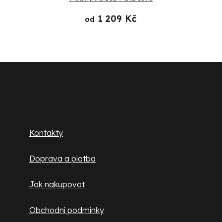
1 209 Kč
od
Z
á
p
Zákaznický servis
a
Kontakty
t
Doprava a platba
í
Jak nakupovat
Obchodní podmínky