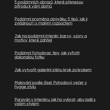
5 podzimních obrazů, které přenesou
přírodu k vám domů
Podzimní proměna obýváku: 5 tipů, jak ji
zvládnout i s malým rozpočtem
Jak na podzimní interiér: barvy, vzory a
motivy, které zahřejí
Podzimní fotoobraz: tipy, jak vyfotit
dokonalou fotku
Jak vytvořit galerijní stěnu krok za krokem
Malování podle čísel: Pohodový večer v
hygge stylu
Paraván v interiéru: jak ho vybrat, aby ladil s
vaším stylem