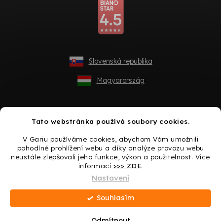
Slovenská republika
Magyarország
Tato webstránka používá soubory cookies.
V Gariu používáme cookies, abychom Vám umožnili
pohodlné prohlížení webu a díky analýze provozu webu
neustále zlepšovali jeho funkce, výkon a použitelnost. Více
informací
>>> ZDE
.
Vytvořil Shoptet
Nastavení
Souhlasím
Copyright 2026
Gario.cz
. Všechna práva vyhrazena.
Upravit
nastavení cookies
Odmítnout