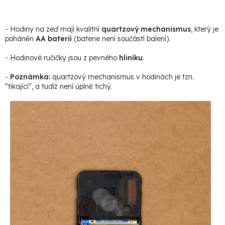
- Hodiny na zeď mají kvalitní
quartzový mechanismus
, který je
poháněn
AA baterií
(baterie není součástí balení).
- Hodinové ručičky jsou z pevného
hliníku
.
-
Poznámka:
quartzový mechanismus v hodinách je tzn.
"tikající", a tudíž není úplně tichý.