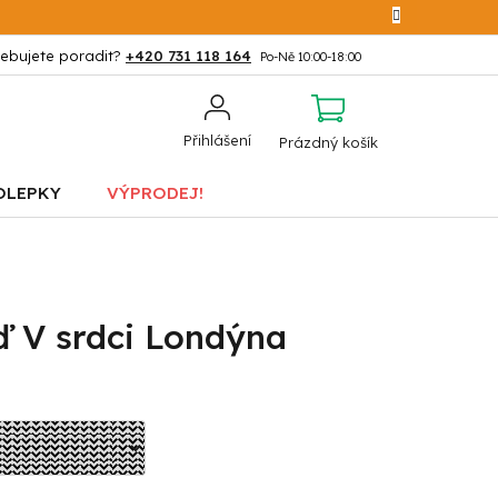
+420 731 118 164
NÁKUPNÍ
Přihlášení
Prázdný košík
KOŠÍK
OLEPKY
VÝPRODEJ!
ď V srdci Londýna