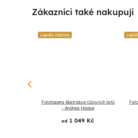
Lepidlo zdarma
Lepid
ptáci růžové
Fototapeta Abstrakce růžových listů
Foto
a Haase
- Andrea Haase
 Kč
1 049 Kč
od