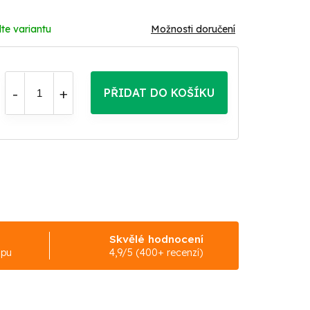
te variantu
Možnosti doručení
PŘIDAT DO KOŠÍKU
Skvělé hodnocení
upu
4,9/5 (400+ recenzí)