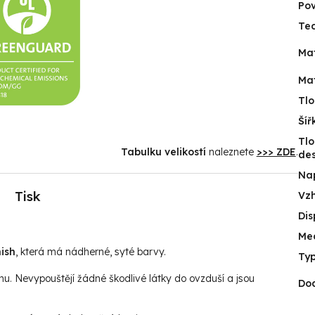
Po
Tec
Mat
Mat
Tlo
Šíř
Tlo
Tabulku velikostí
naleznete
>>> ZDE
.
de
Na
Tisk
Vz
Dis
Me
ish
, která má nádherné, syté barvy.
Typ
hu. Nevypouštějí žádné škodlivé látky do ovzduší a jsou
Do