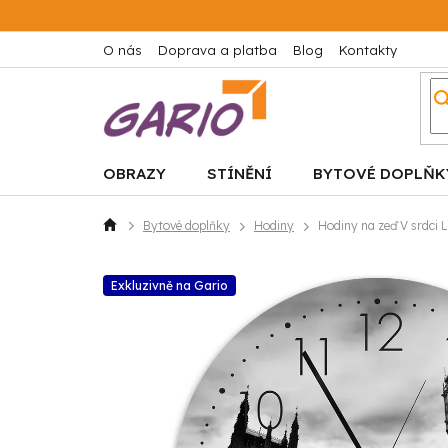
Přejít
na
obsah
O nás
Doprava a platba
Blog
Kontakty
OBRAZY
STÍNĚNÍ
BYTOVÉ DOPLŇK
Bytové doplňky
Hodiny
Hodiny na zeď V srdci
Domů
Exkluzivně na Gario