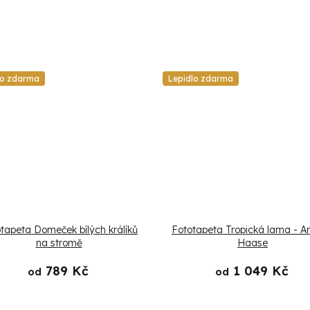
lo zdarma
Lepidlo zdarma
tapeta Domeček bílých králíků
Fototapeta Tropická lama - A
na stromě
Haase
789 Kč
1 049 Kč
od
od