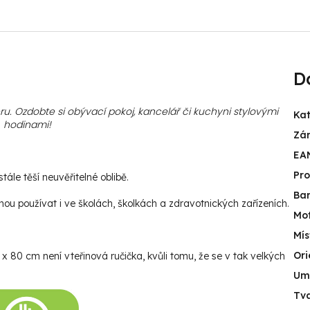
D
u. Ozdobte si obývací pokoj, kancelář či kuchyni stylovými
Kat
hodinami
!
Zá
EA
Pr
ále těší neuvěřitelné oblibě.
Ba
u používat i ve školách, školkách a zdravotnických zařízeních.
Mot
Mís
Ori
 80 cm není vteřinová ručička, kvůli tomu, že se v tak velkých
Umí
Tv