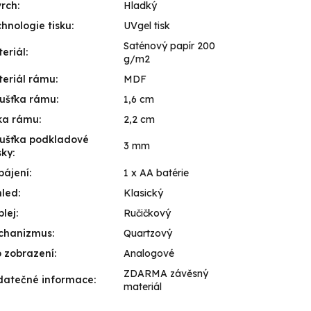
vrch
:
Hladký
hnologie tisku
:
UVgel tisk
Saténový papír 200
eriál
:
g/m2
eriál rámu
:
MDF
ušťka rámu
:
1,6 cm
ka rámu
:
2,2 cm
ušťka podkladové
3 mm
sky
:
pájení
:
1 x AA batérie
hled
:
Klasický
plej
:
Ručičkový
chanizmus
:
Quartzový
 zobrazení
:
Analogové
ZDARMA závěsný
datečné informace
:
materiál