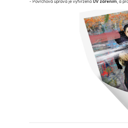
- Povrchová úprava je vytvrzena
UV zářením
, a p