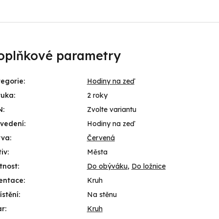
oplňkové parametry
egorie
:
Hodiny na zeď
ruka
:
2 roky
N
:
Zvolte variantu
ovedení
:
Hodiny na zeď
rva
:
Červená
iv
:
Města
tnost
:
Do obýváku
,
Do ložnice
entace
:
Kruh
stění
:
Na stěnu
ar
:
Kruh