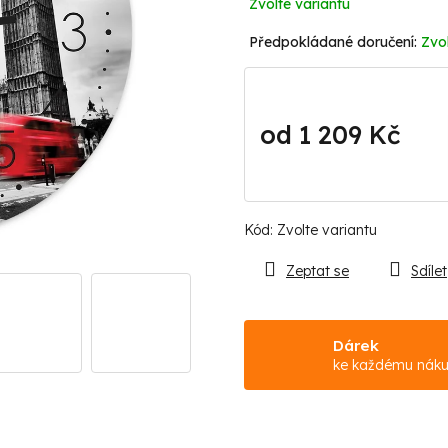
Zvolte variantu
Zvol
od
1 209 Kč
Měrná
cena:
Kód:
Zvolte variantu
Zeptat se
Sdílet
Dárek
ke každému nák