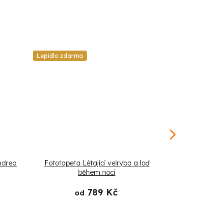
Lepidlo zdarma
Lepidlo zdarm
ndrea
Fototapeta Létající velryba a loď
Fototapeta 
během noci
789 Kč
od
o