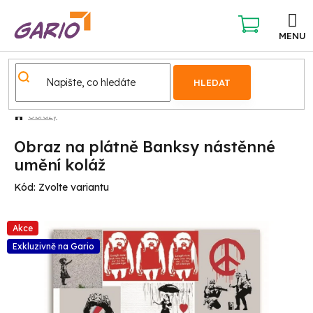
Přejít
na
obsah
NÁKUPNÍ
KOŠÍK
HLEDAT
Obrazy
Obraz na plátně Banksy nástěnné
umění koláž
Kód:
Zvolte variantu
Akce
Exkluzivně na Gario