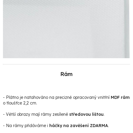
Rám
- Plátno je natahováno na precizně opracovaný vnitřní
MDF rám
o tloušťce 2,2 cm.
- Větší obrazy mají rámy zesílené
středovou lištou
.
- Na rámy přidáváme i
háčky na zavěšení ZDARMA
.