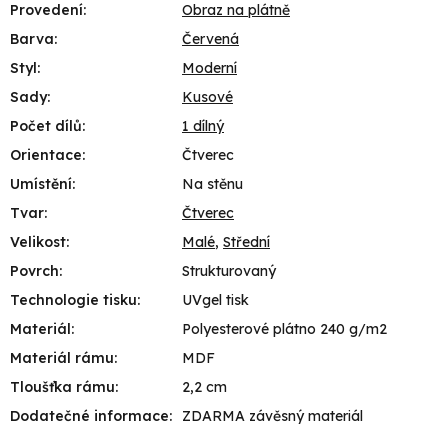
Provedení
:
Obraz na plátně
Barva
:
Červená
Styl
:
Moderní
Sady
:
Kusové
Počet dílů
:
1 dílný
Orientace
:
Čtverec
Umístění
:
Na stěnu
Tvar
:
Čtverec
Velikost
:
Malé
,
Střední
Povrch
:
Strukturovaný
Technologie tisku
:
UVgel tisk
Materiál
:
Polyesterové plátno 240 g/m2
Materiál rámu
:
MDF
Tloušťka rámu
:
2,2 cm
Dodatečné informace
:
ZDARMA závěsný materiál