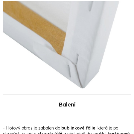
Balení
- Hotový obraz je zabalen do
bublinkové fólie
, která je po
stranách ovinuta
stretch fólií
a následně do kvalitní
kartónové