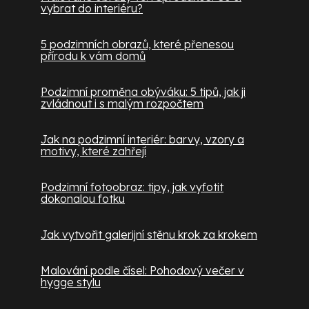
vybrat do interiéru?
5 podzimních obrazů, které přenesou
přírodu k vám domů
Podzimní proměna obýváku: 5 tipů, jak ji
zvládnout i s malým rozpočtem
Jak na podzimní interiér: barvy, vzory a
motivy, které zahřejí
Podzimní fotoobraz: tipy, jak vyfotit
dokonalou fotku
Jak vytvořit galerijní stěnu krok za krokem
Malování podle čísel: Pohodový večer v
hygge stylu