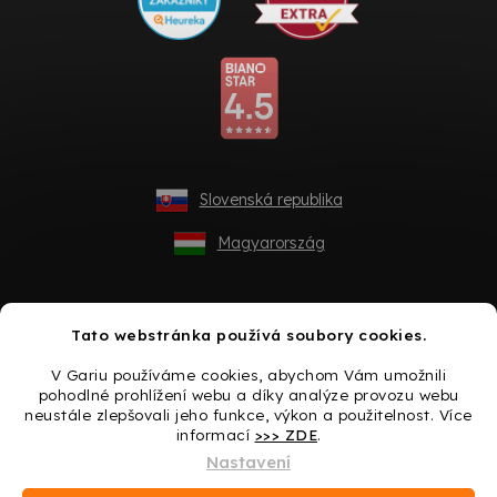
Slovenská republika
Magyarország
Tato webstránka používá soubory cookies.
V Gariu používáme cookies, abychom Vám umožnili
pohodlné prohlížení webu a díky analýze provozu webu
neustále zlepšovali jeho funkce, výkon a použitelnost. Více
informací
>>> ZDE
.
Vytvořil Shoptet
Nastavení