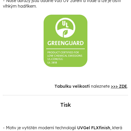
- Naše obrazy jsou odolné vůči UV záření a vodě a lze je čistit
vlhkým hadříkem.
Tabulku velikostí
naleznete
>>> ZDE
.
Tisk
- Motiv je vytištěn moderní technologií
UVGel FLXfinish
, která