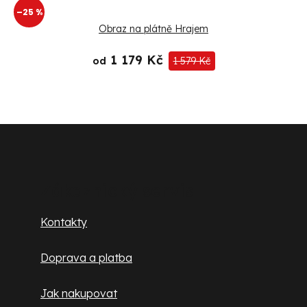
–25 %
Obraz na plátně Hrajem
1 179 Kč
od
1 579 Kč
Z
á
p
Zákaznický servis
a
Kontakty
t
Doprava a platba
í
Jak nakupovat