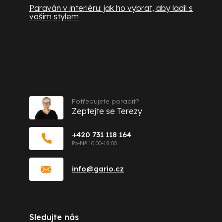
Paraván v interiéru: jak ho vybrat, aby ladil s
vaším stylem
Kontakt
Potřebujete poradit?
Zeptejte se Terezy
+420 731 118 164
info
@
gario.cz
Sledujte nás