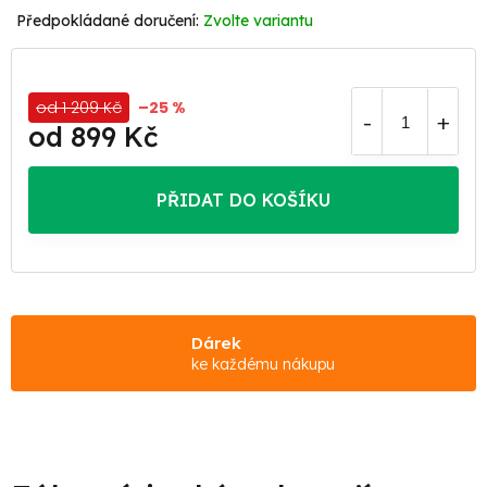
Zvolte variantu
od 1 209 Kč
–25 %
od
899 Kč
Měrná
cena:
PŘIDAT DO KOŠÍKU
Dárek
ke každému nákupu