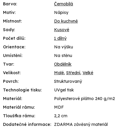
Barva
:
Černobílá
Motiv
:
Nápisy
Místnost
:
Do kuchyně
Sady
:
Kusové
Počet dílů
:
1 dílný
Orientace
:
Na výšku
Umístění
:
Na stěnu
Tvar
:
Obdélník
Velikost
:
Malé
,
Střední
,
Velké
Povrch
:
Strukturovaný
Technologie tisku
:
UVgel tisk
Materiál
:
Polyesterové plátno 240 g/m2
Materiál rámu
:
MDF
Tloušťka rámu
:
2,2 cm
Dodatečné informace
:
ZDARMA závěsný materiál