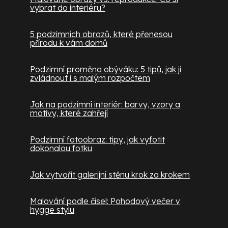
vybrat do interiéru?
5 podzimních obrazů, které přenesou
přírodu k vám domů
Podzimní proměna obýváku: 5 tipů, jak ji
zvládnout i s malým rozpočtem
Jak na podzimní interiér: barvy, vzory a
motivy, které zahřejí
Podzimní fotoobraz: tipy, jak vyfotit
dokonalou fotku
Jak vytvořit galerijní stěnu krok za krokem
Malování podle čísel: Pohodový večer v
hygge stylu