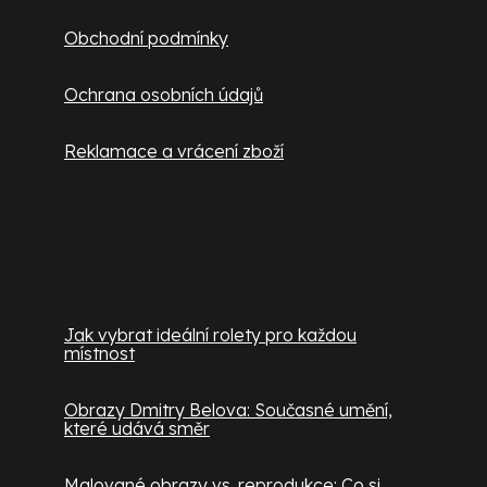
Obchodní podmínky
Ochrana osobních údajů
Reklamace a vrácení zboží
Užitečné informace
Jak vybrat ideální rolety pro každou
místnost
Obrazy Dmitry Belova: Současné umění,
které udává směr
Malované obrazy vs. reprodukce: Co si