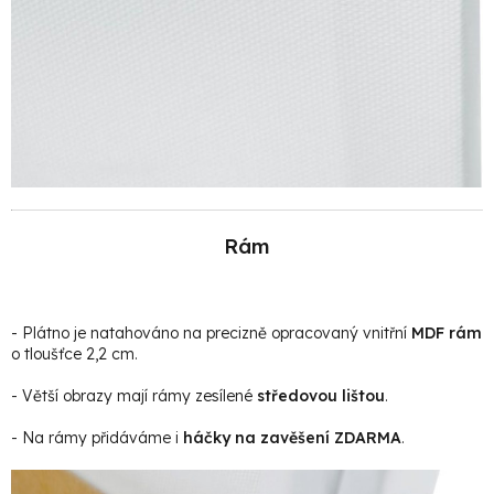
Rám
- Plátno je natahováno na precizně opracovaný vnitřní
MDF rám
o tloušťce 2,2 cm.
- Větší obrazy mají rámy zesílené
středovou lištou
.
- Na rámy přidáváme i
háčky na zavěšení ZDARMA
.