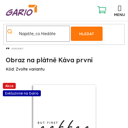
Přejít
na
obsah
NÁKUPNÍ
KOŠÍK
HLEDAT
Obrazy
Obraz na plátně Káva první
Kód:
Zvolte variantu
Akce
Exkluzivně na Gario