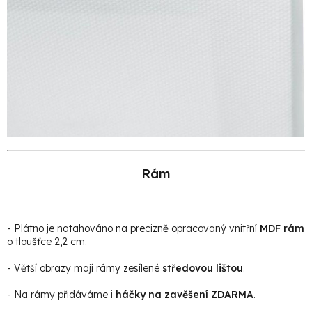
Rám
- Plátno je natahováno na precizně opracovaný vnitřní
MDF rám
o tloušťce 2,2 cm.
- Větší obrazy mají rámy zesílené
středovou lištou
.
- Na rámy přidáváme i
háčky na zavěšení ZDARMA
.