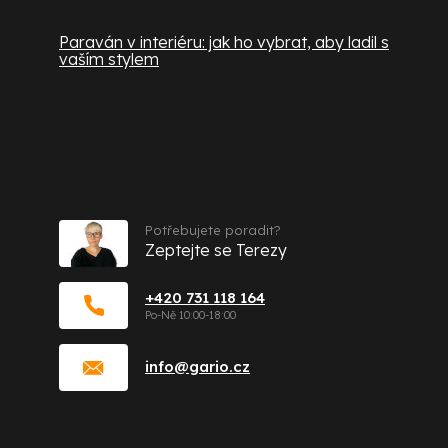
Paraván v interiéru: jak ho vybrat, aby ladil s
vaším stylem
Kontakt
Potřebujete poradit?
Zeptejte se Terezy
+420 731 118 164
info
@
gario.cz