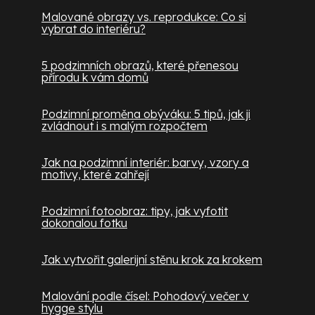
Malované obrazy vs. reprodukce: Co si
vybrat do interiéru?
5 podzimních obrazů, které přenesou
přírodu k vám domů
Podzimní proměna obýváku: 5 tipů, jak ji
zvládnout i s malým rozpočtem
Jak na podzimní interiér: barvy, vzory a
motivy, které zahřejí
Podzimní fotoobraz: tipy, jak vyfotit
dokonalou fotku
Jak vytvořit galerijní stěnu krok za krokem
Malování podle čísel: Pohodový večer v
hygge stylu