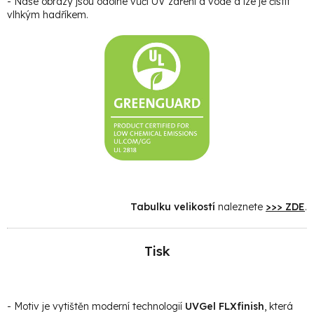
- Naše obrazy jsou odolné vůči UV záření a vodě a lze je čistit
vlhkým hadříkem.
Tabulku velikostí
naleznete
>>> ZDE
.
Tisk
- Motiv je vytištěn moderní technologií
UVGel FLXfinish
, která