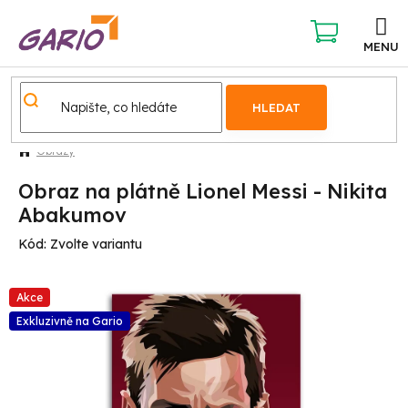
Přejít
na
obsah
NÁKUPNÍ
KOŠÍK
HLEDAT
Obrazy
Obraz na plátně Lionel Messi - Nikita
Abakumov
Kód:
Zvolte variantu
Akce
Exkluzivně na Gario