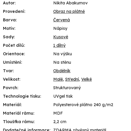
Autor
:
Nikita Abakumov
Provedení
:
Obraz na plátně
Barva
:
Červená
Motiv
:
Nápisy
Sady
:
Kusové
Počet dílů
:
1 dílný
Orientace
:
Na výšku
Umístění
:
Na stěnu
Tvar
:
Obdélník
Velikost
:
Malé
,
Střední
,
Velké
Povrch
:
Strukturovaný
Technologie tisku
:
UVgel tisk
Materiál
:
Polyesterové plátno 240 g/m2
Materiál rámu
:
MDF
Tloušťka rámu
:
2,2 cm
Dodatečné informace
:
ZDARMA závěsný materiál