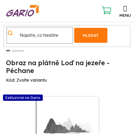
Přejít
na
obsah
NÁKUPNÍ
KOŠÍK
HLEDAT
Obrazy
Obraz na plátně Loď na jezeře -
Péchane
Kód:
Zvolte variantu
Exkluzivně na Gario