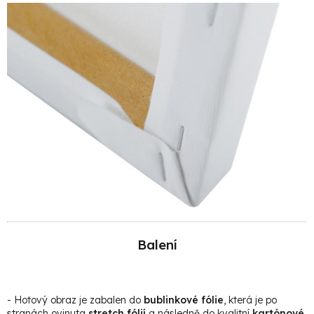
Balení
- Hotový obraz je zabalen do
bublinkové fólie
, která je po
stranách ovinuta
stretch fólií
a následně do kvalitní
kartónové