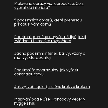
Malované obrazy vs. reprodukce: Co si
vybrat do interiéru?
5 podzimních obrazů, které přenesou
přírodu k vám domů
Podzimní proměna obýváku: 5 tipů, jak ji
zvládnout i s malým rozpočtem
Jak na podzimní interiér: barvy, vzory a
motivy, které zahřejí
Podzimní fotoobraz: tipy, jak vyfotit
dokonalou fotku
Jak vytvořit galerijní stěnu krok za krokem
Malování podle čísel: Pohodový večer v
hygge stylu