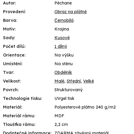
Autor
:
Péchane
Provedení
:
Obraz na plátně
Barva
:
Černobílá
Motiv
:
Krajina
Sady
:
Kusové
Počet dílů
:
1 dílný
Orientace
:
Na výšku
Umístění
:
Na stěnu
Tvar
:
Obdélník
Velikost
:
Malé
,
Střední
,
Velké
Povrch
:
Strukturovaný
Technologie tisku
:
UVgel tisk
Materiál
:
Polyesterové plátno 240 g/m2
Materiál rámu
:
MDF
Tloušťka rámu
:
2,2 cm
Dodatečné informace
:
ZDARMA závěsný materiál