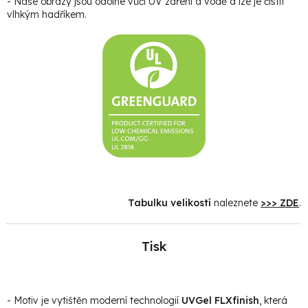
- Naše obrazy jsou odolné vůči UV záření a vodě a lze je čistit
vlhkým hadříkem.
Tabulku velikostí
naleznete
>>> ZDE
.
Tisk
- Motiv je vytištěn moderní technologií
UVGel FLXfinish
, která