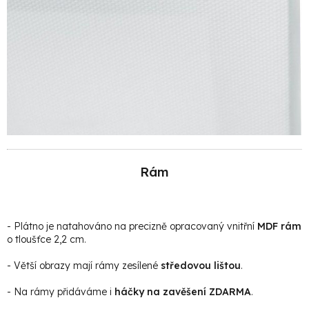
Rám
- Plátno je natahováno na precizně opracovaný vnitřní
MDF rám
o tloušťce 2,2 cm.
- Větší obrazy mají rámy zesílené
středovou lištou
.
- Na rámy přidáváme i
háčky na zavěšení ZDARMA
.