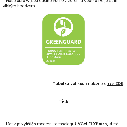
- Naše obrazy jsou odolné vůči UV záření a vodě a lze je čistit
vlhkým hadříkem.
Tabulku velikostí
naleznete
>>> ZDE
.
Tisk
- Motiv je vytištěn moderní technologií
UVGel FLXfinish
, která