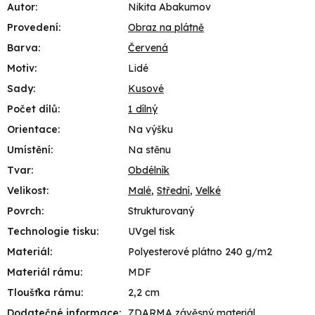
Autor
:
Nikita Abakumov
Provedení
:
Obraz na plátně
Barva
:
Červená
Motiv
:
Lidé
Sady
:
Kusové
Počet dílů
:
1 dílný
Orientace
:
Na výšku
Umístění
:
Na stěnu
Tvar
:
Obdélník
Velikost
:
Malé
,
Střední
,
Velké
Povrch
:
Strukturovaný
Technologie tisku
:
UVgel tisk
Materiál
:
Polyesterové plátno 240 g/m2
Materiál rámu
:
MDF
Tloušťka rámu
:
2,2 cm
Dodatečné informace
:
ZDARMA závěsný materiál