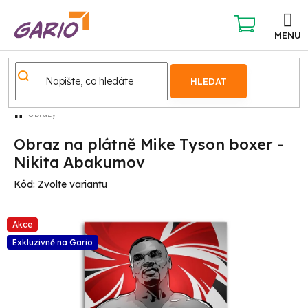
Přejít
na
obsah
NÁKUPNÍ
KOŠÍK
HLEDAT
Obrazy
Obraz na plátně Mike Tyson boxer -
Nikita Abakumov
Kód:
Zvolte variantu
Akce
Exkluzivně na Gario