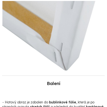
Balení
- Hotový obraz je zabalen do
bublinkové fólie
, která je po
stranách ovinuta
stretch fólií
a následně do kvalitní
kartónové