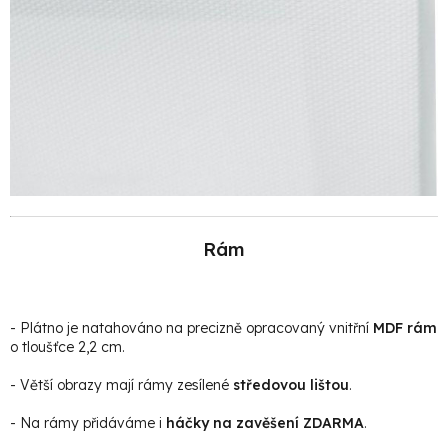
Rám
- Plátno je natahováno na precizně opracovaný vnitřní
MDF rám
o tloušťce 2,2 cm.
- Větší obrazy mají rámy zesílené
středovou lištou
.
- Na rámy přidáváme i
háčky na zavěšení ZDARMA
.