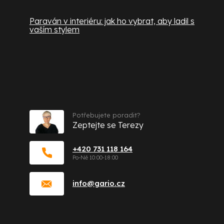
Paraván v interiéru: jak ho vybrat, aby ladil s
vaším stylem
Kontakt
Potřebujete poradit?
Zeptejte se Terezy
+420 731 118 164
info
@
gario.cz