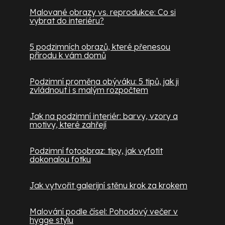
Malované obrazy vs. reprodukce: Co si
vybrat do interiéru?
5 podzimních obrazů, které přenesou
přírodu k vám domů
Podzimní proměna obýváku: 5 tipů, jak ji
zvládnout i s malým rozpočtem
Jak na podzimní interiér: barvy, vzory a
motivy, které zahřejí
Podzimní fotoobraz: tipy, jak vyfotit
dokonalou fotku
Jak vytvořit galerijní stěnu krok za krokem
Malování podle čísel: Pohodový večer v
hygge stylu