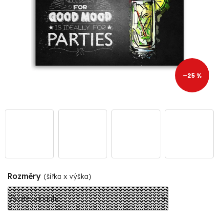
–25 %
Rozměry
(šířka x výška)