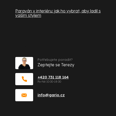
Paraván v interiéru: jak ho vybrat, aby ladil s
vaším stylem
Kontakt
Potřebujete poradit?
Zeptejte se Terezy
+420 731 118 164
info
@
gario.cz