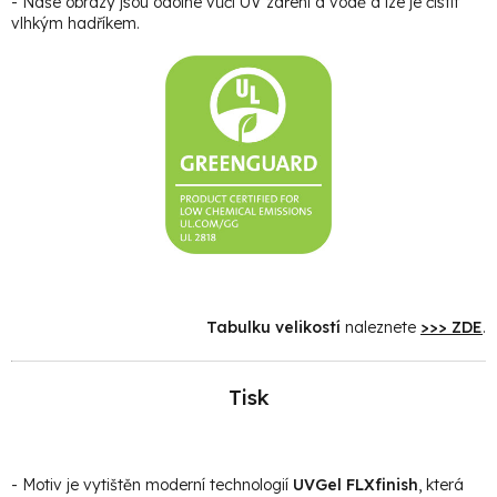
- Naše obrazy jsou odolné vůči UV záření a vodě a lze je čistit
vlhkým hadříkem.
Tabulku velikostí
naleznete
>>> ZDE
.
Tisk
- Motiv je vytištěn moderní technologií
UVGel FLXfinish
, která