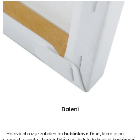
Balení
- Hotový obraz je zabalen do
bublinkové fólie
, která je po
stranách ovinuta
stretch fólií
a následně do kvalitní
kartónové