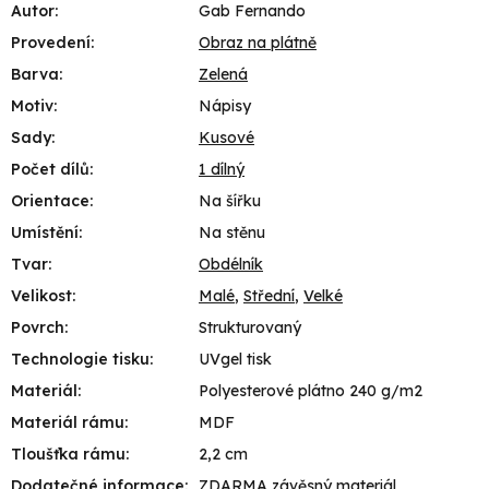
Autor
:
Gab Fernando
Provedení
:
Obraz na plátně
Barva
:
Zelená
Motiv
:
Nápisy
Sady
:
Kusové
Počet dílů
:
1 dílný
Orientace
:
Na šířku
Umístění
:
Na stěnu
Tvar
:
Obdélník
Velikost
:
Malé
,
Střední
,
Velké
Povrch
:
Strukturovaný
Technologie tisku
:
UVgel tisk
Materiál
:
Polyesterové plátno 240 g/m2
Materiál rámu
:
MDF
Tloušťka rámu
:
2,2 cm
Dodatečné informace
:
ZDARMA závěsný materiál