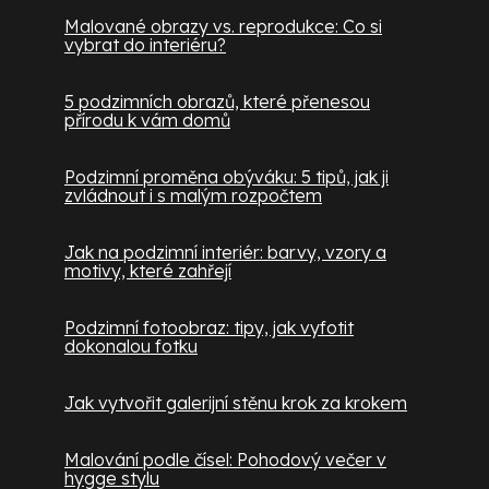
Malované obrazy vs. reprodukce: Co si
vybrat do interiéru?
5 podzimních obrazů, které přenesou
přírodu k vám domů
Podzimní proměna obýváku: 5 tipů, jak ji
zvládnout i s malým rozpočtem
Jak na podzimní interiér: barvy, vzory a
motivy, které zahřejí
Podzimní fotoobraz: tipy, jak vyfotit
dokonalou fotku
Jak vytvořit galerijní stěnu krok za krokem
Malování podle čísel: Pohodový večer v
hygge stylu