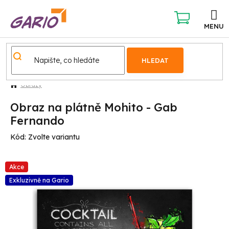
Přejít
na
obsah
NÁKUPNÍ
KOŠÍK
HLEDAT
Obrazy
Obraz na plátně Mohito - Gab
Fernando
Kód:
Zvolte variantu
Akce
Exkluzivně na Gario