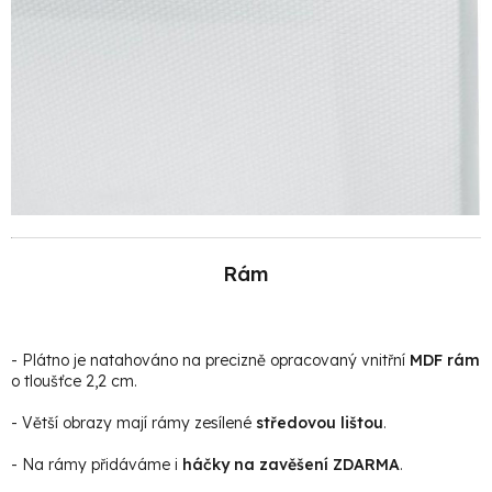
Rám
- Plátno je natahováno na precizně opracovaný vnitřní
MDF rám
o tloušťce 2,2 cm.
- Větší obrazy mají rámy zesílené
středovou lištou
.
- Na rámy přidáváme i
háčky na zavěšení ZDARMA
.