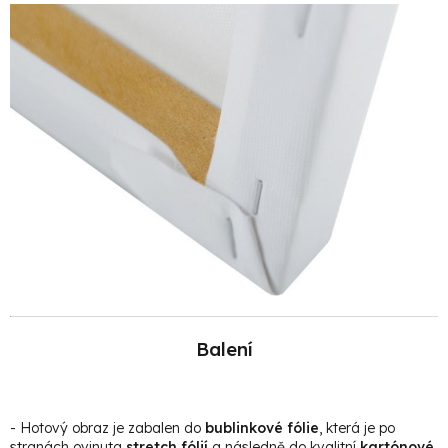
Balení
- Hotový obraz je zabalen do
bublinkové fólie
, která je po
stranách ovinuta
stretch fólií
a následně do kvalitní
kartónové