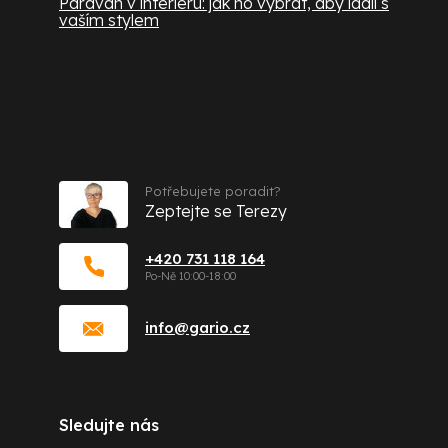
Paraván v interiéru: jak ho vybrat, aby ladil s
vaším stylem
Kontakt
Potřebujete poradit?
Zeptejte se Terezy
+420 731 118 164
info
@
gario.cz
Sledujte nás