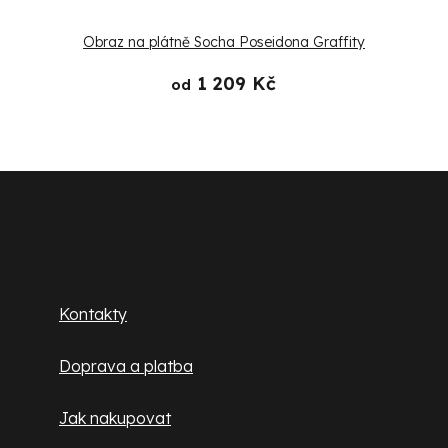
Obraz na plátně Socha Poseidona Graffity
1 209 Kč
od
Z
á
p
Zákaznický servis
a
Kontakty
t
Doprava a platba
í
Jak nakupovat