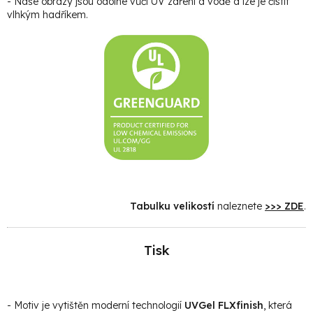
- Naše obrazy jsou odolné vůči UV záření a vodě a lze je čistit
vlhkým hadříkem.
Tabulku velikostí
naleznete
>>> ZDE
.
Tisk
- Motiv je vytištěn moderní technologií
UVGel FLXfinish
, která