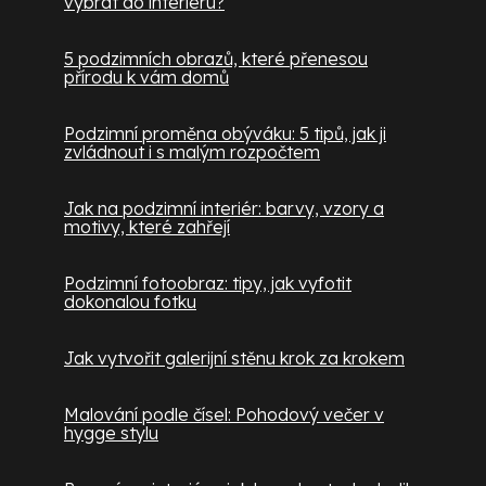
vybrat do interiéru?
5 podzimních obrazů, které přenesou
přírodu k vám domů
Podzimní proměna obýváku: 5 tipů, jak ji
zvládnout i s malým rozpočtem
Jak na podzimní interiér: barvy, vzory a
motivy, které zahřejí
Podzimní fotoobraz: tipy, jak vyfotit
dokonalou fotku
Jak vytvořit galerijní stěnu krok za krokem
Malování podle čísel: Pohodový večer v
hygge stylu