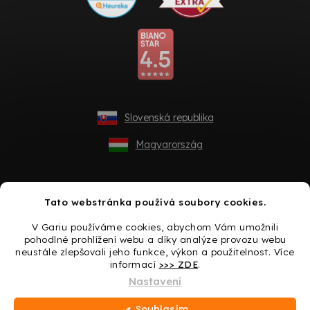
Slovenská republika
Magyarország
Tato webstránka používá soubory cookies.
V Gariu používáme cookies, abychom Vám umožnili
pohodlné prohlížení webu a díky analýze provozu webu
neustále zlepšovali jeho funkce, výkon a použitelnost. Více
informací
>>> ZDE
.
Vytvořil Shoptet
Nastavení
Souhlasím