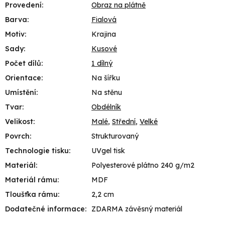
Provedení
:
Obraz na plátně
Barva
:
Fialová
Motiv
:
Krajina
Sady
:
Kusové
Počet dílů
:
1 dílný
Orientace
:
Na šířku
Umístění
:
Na stěnu
Tvar
:
Obdélník
Velikost
:
Malé
,
Střední
,
Velké
Povrch
:
Strukturovaný
Technologie tisku
:
UVgel tisk
Materiál
:
Polyesterové plátno 240 g/m2
Materiál rámu
:
MDF
Tloušťka rámu
:
2,2 cm
Dodatečné informace
:
ZDARMA závěsný materiál