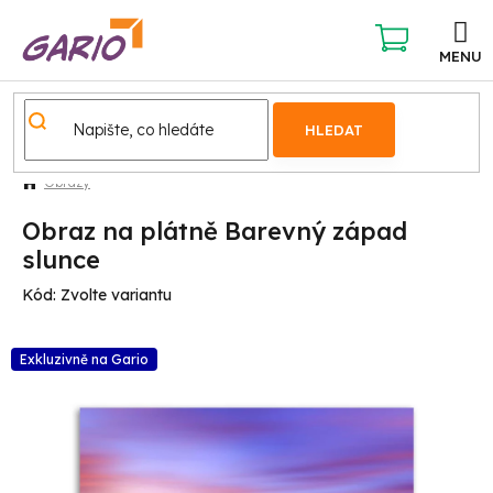
Přejít
na
obsah
NÁKUPNÍ
KOŠÍK
HLEDAT
Obrazy
Obraz na plátně Barevný západ
slunce
Kód:
Zvolte variantu
Exkluzivně na Gario