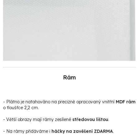
Rám
- Plátno je natahováno na precizně opracovaný vnitřní
MDF rám
o tloušťce 2,2 cm.
- Větší obrazy mají rámy zesílené
středovou lištou
.
- Na rámy přidáváme i
háčky na zavěšení ZDARMA
.