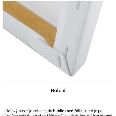
Balení
- Hotový obraz je zabalen do
bublinkové fólie
, která je po
stranách ovinuta
stretch fólií
a následně do kvalitní
kartónové