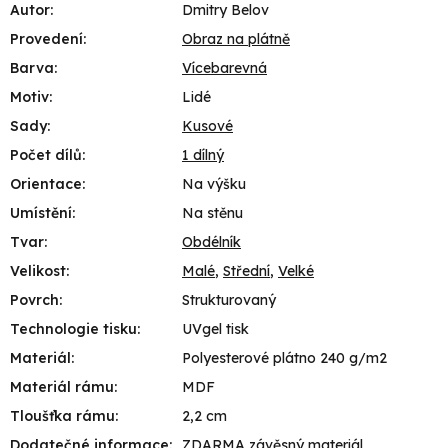
Autor
:
Dmitry Belov
Provedení
:
Obraz na plátně
Barva
:
Vícebarevná
Motiv
:
Lidé
Sady
:
Kusové
Počet dílů
:
1 dílný
Orientace
:
Na výšku
Umístění
:
Na stěnu
Tvar
:
Obdélník
Velikost
:
Malé
,
Střední
,
Velké
Povrch
:
Strukturovaný
Technologie tisku
:
UVgel tisk
Materiál
:
Polyesterové plátno 240 g/m2
Materiál rámu
:
MDF
Tloušťka rámu
:
2,2 cm
Dodatečné informace
:
ZDARMA závěsný materiál