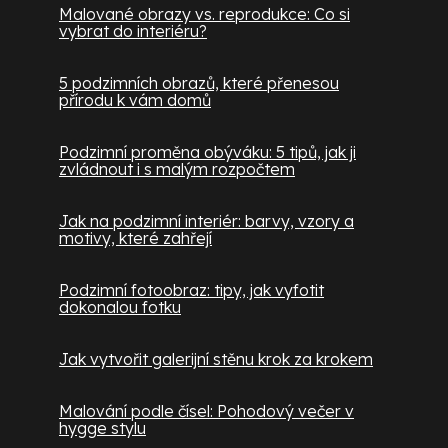
Malované obrazy vs. reprodukce: Co si
vybrat do interiéru?
5 podzimních obrazů, které přenesou
přírodu k vám domů
Podzimní proměna obýváku: 5 tipů, jak ji
zvládnout i s malým rozpočtem
Jak na podzimní interiér: barvy, vzory a
motivy, které zahřejí
Podzimní fotoobraz: tipy, jak vyfotit
dokonalou fotku
Jak vytvořit galerijní stěnu krok za krokem
Malování podle čísel: Pohodový večer v
hygge stylu