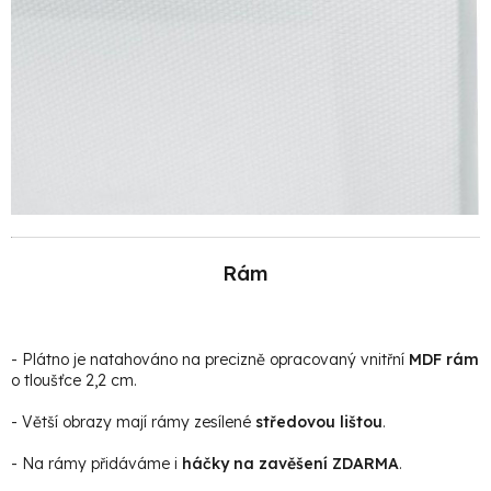
Rám
- Plátno je natahováno na precizně opracovaný vnitřní
MDF rám
o tloušťce 2,2 cm.
- Větší obrazy mají rámy zesílené
středovou lištou
.
- Na rámy přidáváme i
háčky na zavěšení ZDARMA
.