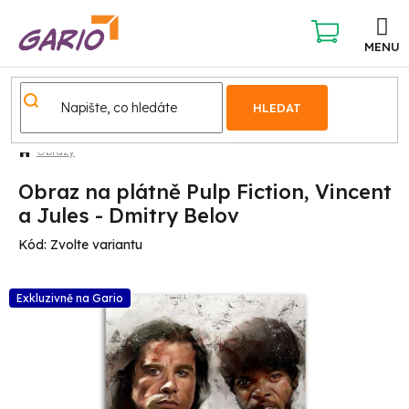
Přejít
na
obsah
NÁKUPNÍ
KOŠÍK
HLEDAT
Obrazy
Obraz na plátně Pulp Fiction, Vincent
a Jules - Dmitry Belov
Kód:
Zvolte variantu
Exkluzivně na Gario