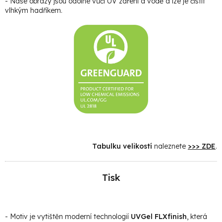
- Naše obrazy jsou odolné vůči UV záření a vodě a lze je čistit
vlhkým hadříkem.
Tabulku velikostí
naleznete
>>> ZDE
.
Tisk
- Motiv je vytištěn moderní technologií
UVGel FLXfinish
, která