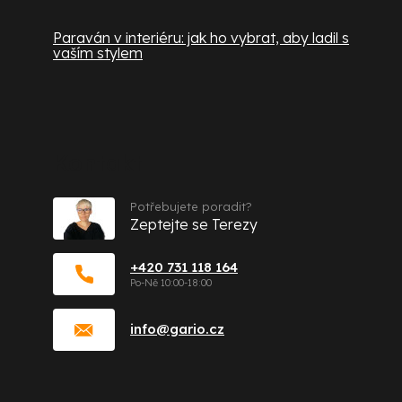
Paraván v interiéru: jak ho vybrat, aby ladil s
vaším stylem
Kontakt
Potřebujete poradit?
Zeptejte se Terezy
+420 731 118 164
info
@
gario.cz