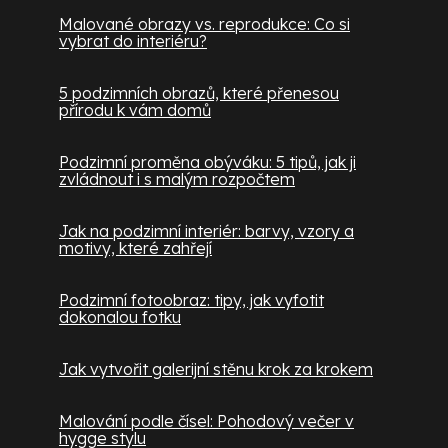
Malované obrazy vs. reprodukce: Co si
vybrat do interiéru?
5 podzimních obrazů, které přenesou
přírodu k vám domů
Podzimní proměna obýváku: 5 tipů, jak ji
zvládnout i s malým rozpočtem
Jak na podzimní interiér: barvy, vzory a
motivy, které zahřejí
Podzimní fotoobraz: tipy, jak vyfotit
dokonalou fotku
Jak vytvořit galerijní stěnu krok za krokem
Malování podle čísel: Pohodový večer v
hygge stylu