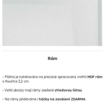
Rám
- Plátno je natahováno na precizně opracovaný vnitřní
MDF rám
o tloušťce 2,2 cm.
- Větší obrazy mají rámy zesílené
středovou lištou
.
- Na rámy přidáváme i
háčky na zavěšení ZDARMA
.