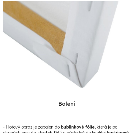
Balení
- Hotový obraz je zabalen do
bublinkové fólie
, která je po
stranách ovinuta
stretch fólií
a následně do kvalitní
kartónové