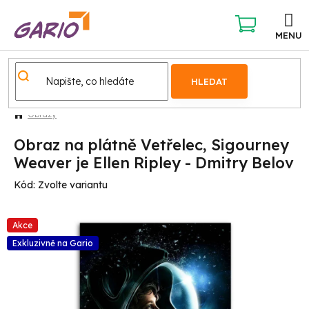
Přejít
na
obsah
NÁKUPNÍ
KOŠÍK
HLEDAT
Obrazy
Obraz na plátně Vetřelec, Sigourney
Weaver je Ellen Ripley - Dmitry Belov
Kód:
Zvolte variantu
Akce
Exkluzivně na Gario