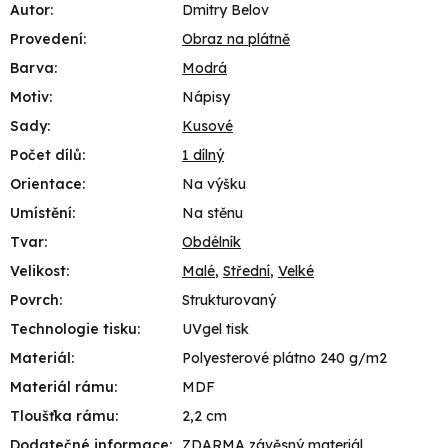
Autor
:
Dmitry Belov
Provedení
:
Obraz na plátně
Barva
:
Modrá
Motiv
:
Nápisy
Sady
:
Kusové
Počet dílů
:
1 dílný
Orientace
:
Na výšku
Umístění
:
Na stěnu
Tvar
:
Obdélník
Velikost
:
Malé
,
Střední
,
Velké
Povrch
:
Strukturovaný
Technologie tisku
:
UVgel tisk
Materiál
:
Polyesterové plátno 240 g/m2
Materiál rámu
:
MDF
Tloušťka rámu
:
2,2 cm
Dodatečné informace
:
ZDARMA závěsný materiál