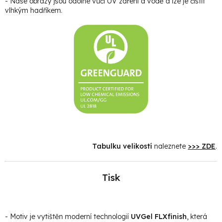
- Naše obrazy jsou odolné vůči UV záření a vodě a lze je čistit
vlhkým hadříkem.
Tabulku velikostí
naleznete
>>> ZDE
.
Tisk
- Motiv je vytištěn moderní technologií
UVGel FLXfinish
, která