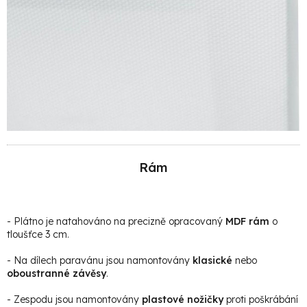
Rám
- Plátno je natahováno na precizně opracovaný
MDF rám
o
tloušťce 3 cm.
- Na dílech paravánu jsou namontovány
klasické
nebo
oboustranné závěsy
.
- Zespodu jsou namontovány
plastové nožičky
proti poškrábání