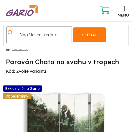
Přejít
na
obsah
NÁKUPNÍ
KOŠÍK
HLEDAT
Paravány
Paraván Chata na svahu v tropech
Kód:
Zvolte variantu
Exkluzivně na Gario
Oboustranný