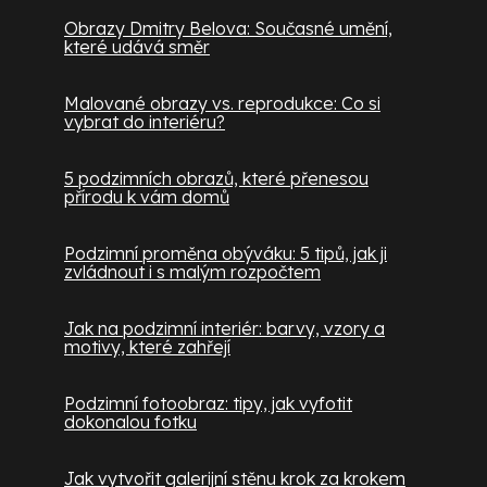
Obrazy Dmitry Belova: Současné umění,
které udává směr
Malované obrazy vs. reprodukce: Co si
vybrat do interiéru?
5 podzimních obrazů, které přenesou
přírodu k vám domů
Podzimní proměna obýváku: 5 tipů, jak ji
zvládnout i s malým rozpočtem
Jak na podzimní interiér: barvy, vzory a
motivy, které zahřejí
Podzimní fotoobraz: tipy, jak vyfotit
dokonalou fotku
Jak vytvořit galerijní stěnu krok za krokem