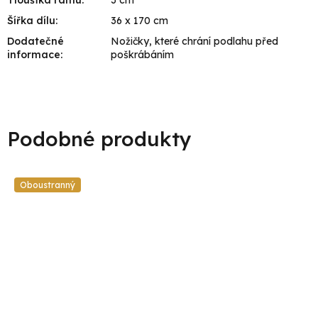
Tloušťka rámu
:
3 cm
Šířka dílu
:
36 x 170 cm
Dodatečné
Nožičky, které chrání podlahu před
informace
:
poškrábáním
Oboustranný