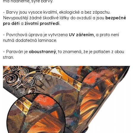
má nádherné, syté barvy.
- Barvy jsou vysoce kvalitní, ekologické a bez zápachu.
Nevypouštějí žádné škodlivé látky do ovzduší a jsou
bezpečné
pro děti
a
životní prostředí
.
- Povrchová úprava je vytvrzena
UV zářením
, a proto není
nutná dodatečná laminace.
- Paraván je
oboustranný
, to znamená, že je potlačen z obou
stran.