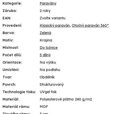
Kategorie
:
Paravány
Záruka
:
2 roky
EAN
:
Zvolte variantu
Provedení
:
Klasický paraván
,
Otočný paraván 360°
Barva
:
Zelená
Motiv
:
Krajina
Místnost
:
Do ložnice
Počet dílů
:
5 dílný
Orientace
:
Na výšku
Umístění
:
Na podlahu
Tvar
:
Obdélník
Povrch
:
Strukturovaný
Technologie tisku
:
UVgel tisk
Materiál
:
Polyesterové plátno 240 g/m2
Materiál rámu
:
MDF