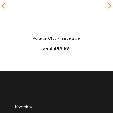
Paraván Olivy v misce a olej
4 459 Kč
od
Z
á
p
Zákaznický servis
a
Kontakty