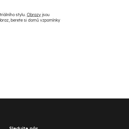
iálního stylu.
Obrazy
jsou
obraz, berete si domů vzpomínky
Sledujte nás