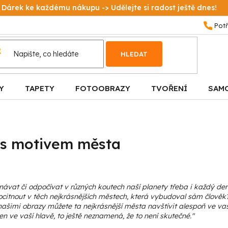
Dárek ke každému nákupu -> Udělejte si radost ještě dnes!
HLEDAT
Y
TAPETY
FOTOOBRAZY
TVOŘENÍ
SAM
 s motivem města
návat či odpočívat v různých koutech naší planety třeba i každý den
 ocitnout v těch nejkrásnějších městech, která vybudoval sám člověk?
ašimi obrazy můžete ta nejkrásnější města navštívit alespoň ve vaš
n ve vaší hlavě, to ještě neznamená, že to není skutečné."