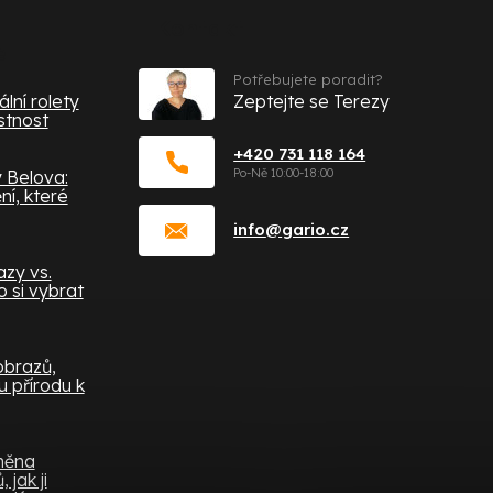
Kontakt
e
Potřebujete poradit?
lní rolety
Zeptejte se Terezy
stnost
+420 731 118 164
 Belova:
í, které
info
@
gario.cz
zy vs.
 si vybrat
obrazů,
 přírodu k
měna
 jak ji