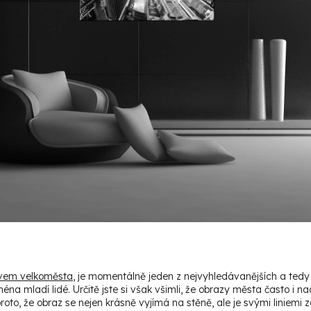
ivem velkoměsta
, je momentálně jeden z nejvyhledávanějších a tedy 
na mladí lidé. Určitě jste si však všimli, že obrazy města často i 
proto, že obraz se nejen krásně vyjímá na stěně, ale je svými liniem