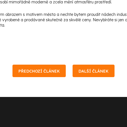
působí mimořádně moderně a zcela mění atmosféru prostředí.
ým obrazem s motivem města a nechte bytem proudit nádech industr
 vyrobené a prodávané skutečně za skvělé ceny. Nevybíráte si jen 
ta.
PŘEDCHOZÍ ČLÁNEK
DALŠÍ ČLÁNEK