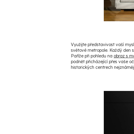
Využijte představivost vaší mys
světové metropole. Každý den se
Paříže při pohledu na
obraz s m
podnět přicházející přes vaše o
historických centrech nejznáměj