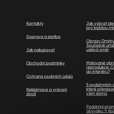
a
Zákaznický
Užitečné
t
servis
informac
í
Kontakty
Jak vybrat ideá
pro každou mí
Doprava a platba
Obrazy Dmitry
Současné uměn
udává směr
Jak nakupovat
Malované obra
Obchodní podmínky
reprodukce: Co
do interiéru?
Ochrana osobních údajů
5 podzimních 
které přenesou
Reklamace a vrácení
vám domů
zboží
Podzimní pro
obýváku: 5 tipů,