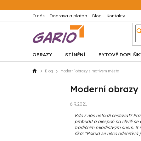
Přejít
na
obsah
O nás
Doprava a platba
Blog
Kontakty
OBRAZY
STÍNĚNÍ
BYTOVÉ DOPLŇK
Blog
Moderní obrazy s motivem města
Domů
Moderní obrazy
6.9.2021
Kdo z nás netouží cestovat? Poz
probudit a alespoň na chvíli se
tradičním mladistvým snem. S n
říká: "Pokud se něco odehrává je