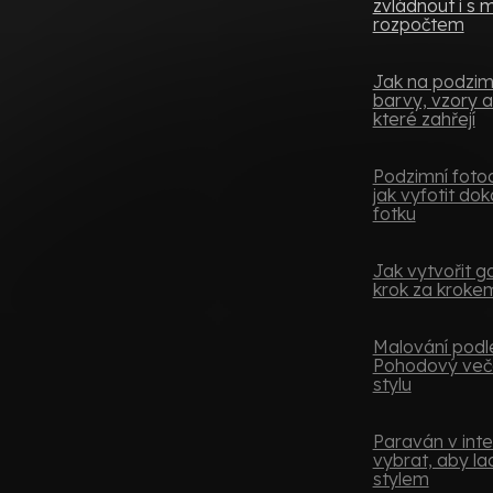
zvládnout i s
rozpočtem
Jak na podzimní
barvy, vzory a
které zahřejí
Podzimní fotoo
jak vyfotit do
fotku
Jak vytvořit ga
krok za kroke
Malování podle
Pohodový več
stylu
Paraván v inter
vybrat, aby lad
stylem