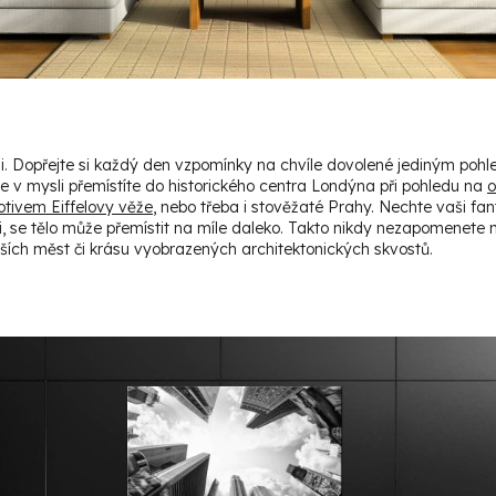
li. Dopřejte si každý den vzpomínky na chvíle dovolené jediným poh
 v mysli přemístíte do historického centra Londýna při pohledu na
o
otivem Eiffelovy věže
, nebo třeba i stověžaté Prahy. Nechte vaši fan
či, se tělo může přemístit na míle daleko. Takto nikdy nezapomenete 
ších měst či krásu vyobrazených architektonických skvostů.