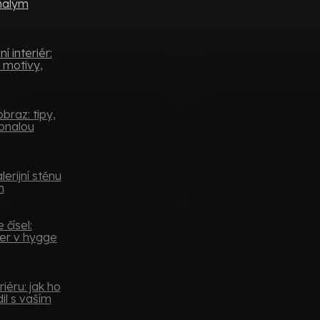
 malým
 interiér:
 motivy,
braz: tipy,
konalou
lerijní stěnu
m
 čísel:
er v hygge
iéru: jak ho
il s vaším