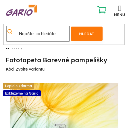
Přejít
na
obsah
NÁKUPNÍ
KOŠÍK
HLEDAT
Tapety
Fototapeta Barevné pampelišky
Kód:
Zvolte variantu
Lepidlo zdarma
Exkluzivně na Gario