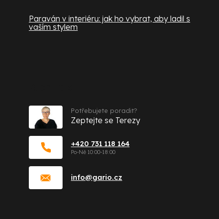
Paraván v interiéru: jak ho vybrat, aby ladil s
vaším stylem
Kontakt
Potřebujete poradit?
Zeptejte se Terezy
+420 731 118 164
info
@
gario.cz