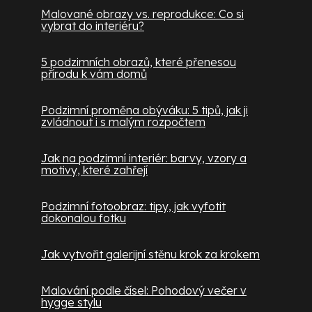
Malované obrazy vs. reprodukce: Co si
vybrat do interiéru?
5 podzimních obrazů, které přenesou
přírodu k vám domů
Podzimní proměna obýváku: 5 tipů, jak ji
zvládnout i s malým rozpočtem
Jak na podzimní interiér: barvy, vzory a
motivy, které zahřejí
Podzimní fotoobraz: tipy, jak vyfotit
dokonalou fotku
Jak vytvořit galerijní stěnu krok za krokem
Malování podle čísel: Pohodový večer v
hygge stylu