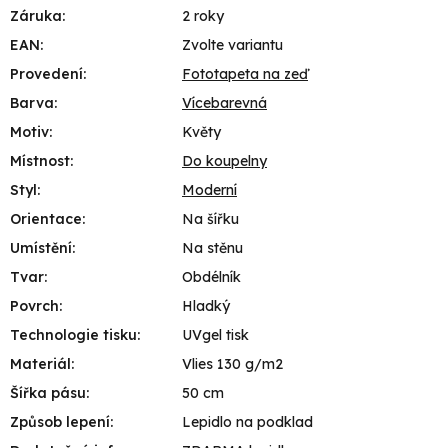
Záruka
:
2 roky
EAN
:
Zvolte variantu
Provedení
:
Fototapeta na zeď
Barva
:
Vícebarevná
Motiv
:
Květy
Místnost
:
Do koupelny
Styl
:
Moderní
Orientace
:
Na šířku
Umístění
:
Na stěnu
Tvar
:
Obdélník
Povrch
:
Hladký
Technologie tisku
:
UVgel tisk
Materiál
:
Vlies 130 g/m2
Šířka pásu
:
50 cm
Způsob lepení
:
Lepidlo na podklad