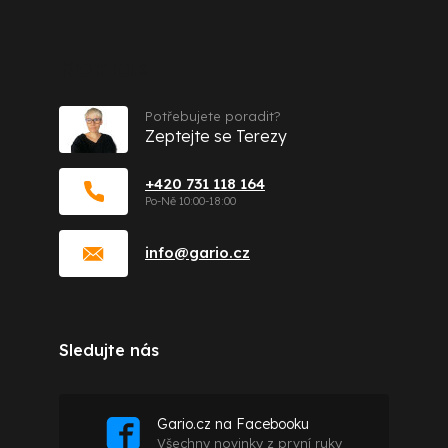
Kontakt
Potřebujete poradit?
Zeptejte se Terezy
+420 731 118 164
info
@
gario.cz
Sledujte nás
Gario.cz na Facebooku
Všechny novinky z první ruky