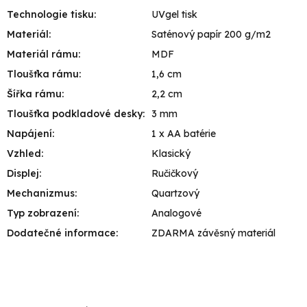
Technologie tisku
:
UVgel tisk
Materiál
:
Saténový papír 200 g/m2
Materiál rámu
:
MDF
Tloušťka rámu
:
1,6 cm
Šířka rámu
:
2,2 cm
Tloušťka podkladové desky
:
3 mm
Napájení
:
1 x AA batérie
Vzhled
:
Klasický
Displej
:
Ručičkový
Mechanizmus
:
Quartzový
Typ zobrazení
:
Analogové
Dodatečné informace
:
ZDARMA závěsný materiál