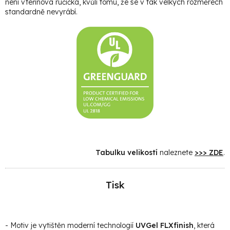
není vteřinová ručička, kvůli tomu, že se v tak velkých rozměrech
standardně nevyrábí.
Tabulku velikostí
naleznete
>>> ZDE
.
Tisk
- Motiv je vytištěn moderní technologií
UVGel FLXfinish
, která