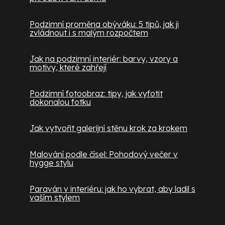
Podzimní proměna obýváku: 5 tipů, jak ji
zvládnout i s malým rozpočtem
Jak na podzimní interiér: barvy, vzory a
motivy, které zahřejí
Podzimní fotoobraz: tipy, jak vyfotit
dokonalou fotku
Jak vytvořit galerijní stěnu krok za krokem
Malování podle čísel: Pohodový večer v
hygge stylu
Paraván v interiéru: jak ho vybrat, aby ladil s
vaším stylem