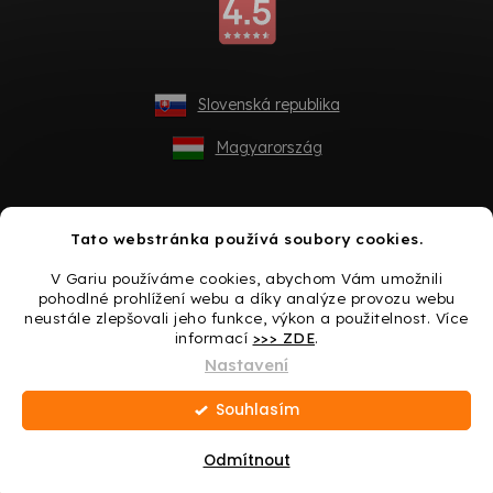
Slovenská republika
Magyarország
Tato webstránka používá soubory cookies.
V Gariu používáme cookies, abychom Vám umožnili
pohodlné prohlížení webu a díky analýze provozu webu
neustále zlepšovali jeho funkce, výkon a použitelnost. Více
informací
>>> ZDE
.
Vytvořil Shoptet
Nastavení
Souhlasím
Copyright 2026
Gario.cz
. Všechna práva vyhrazena.
Upravit
nastavení cookies
Odmítnout
Dárek ke každému nákupu -> Udělejte si radost ještě
dnes!