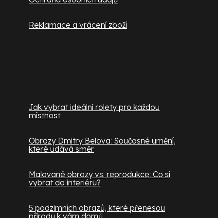
Reklamace a vrácení zboží
Užitečné informace
Jak vybrat ideální rolety pro každou
místnost
Obrazy Dmitry Belova: Současné umění,
které udává směr
Malované obrazy vs. reprodukce: Co si
vybrat do interiéru?
5 podzimních obrazů, které přenesou
přírodu k vám domů