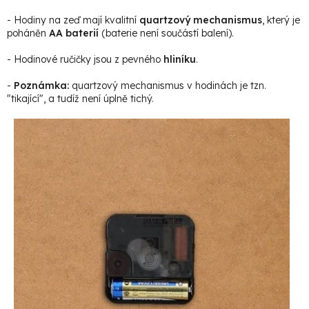
- Hodiny na zeď mají kvalitní
quartzový mechanismus
, který je
poháněn
AA baterií
(baterie není součástí balení).
- Hodinové ručičky jsou z pevného
hliníku
.
-
Poznámka:
quartzový mechanismus v hodinách je tzn.
"tikající", a tudíž není úplně tichý.