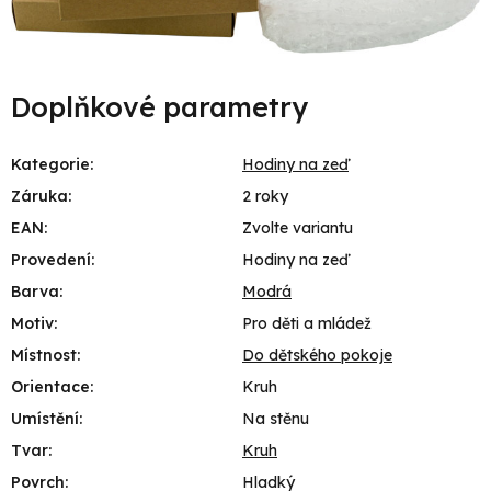
Doplňkové parametry
Kategorie
:
Hodiny na zeď
Záruka
:
2 roky
EAN
:
Zvolte variantu
Provedení
:
Hodiny na zeď
Barva
:
Modrá
Motiv
:
Pro děti a mládež
Místnost
:
Do dětského pokoje
Orientace
:
Kruh
Umístění
:
Na stěnu
Tvar
:
Kruh
Povrch
:
Hladký