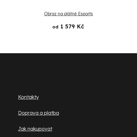
Obraz na plátně Esports
1 579 Kč
od
Z
á
p
Zákaznický servis
a
Kontakty
t
Doprava a platba
í
Jak nakupovat