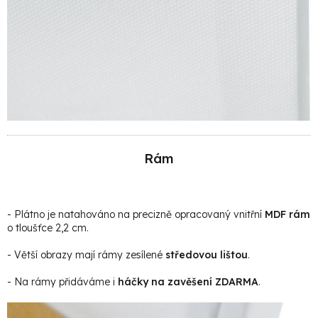
Rám
- Plátno je natahováno na precizně opracovaný vnitřní
MDF rám
o tloušťce 2,2 cm.
- Větší obrazy mají rámy zesílené
středovou lištou
.
- Na rámy přidáváme i
háčky na zavěšení ZDARMA
.