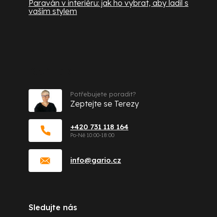
Paraván v interiéru: jak ho vybrat, aby ladil s
vaším stylem
Kontakt
Potřebujete poradit?
Zeptejte se Terezy
+420 731 118 164
info
@
gario.cz
Sledujte nás