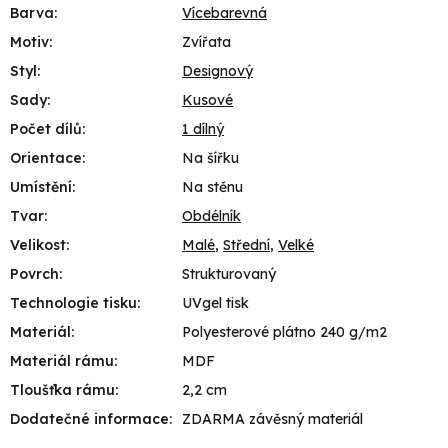
Barva
:
Vícebarevná
Motiv
:
Zvířata
Styl
:
Designový
Sady
:
Kusové
Počet dílů
:
1 dílný
Orientace
:
Na šířku
Umístění
:
Na stěnu
Tvar
:
Obdélník
Velikost
:
Malé
,
Střední
,
Velké
Povrch
:
Strukturovaný
Technologie tisku
:
UVgel tisk
Materiál
:
Polyesterové plátno 240 g/m2
Materiál rámu
:
MDF
Tloušťka rámu
:
2,2 cm
Dodatečné informace
:
ZDARMA závěsný materiál