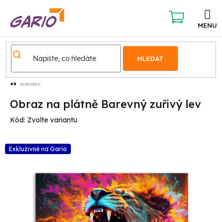
Přejít
na
obsah
NÁKUPNÍ
KOŠÍK
HLEDAT
Obrazy
Obraz na plátně Barevný zuřivý lev
Kód:
Zvolte variantu
Exkluzivně na Gario