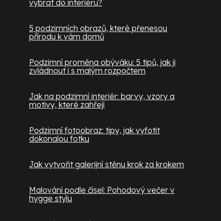
vybrat do interiéru?
5 podzimních obrazů, které přenesou
přírodu k vám domů
Podzimní proměna obýváku: 5 tipů, jak ji
zvládnout i s malým rozpočtem
Jak na podzimní interiér: barvy, vzory a
motivy, které zahřejí
Podzimní fotoobraz: tipy, jak vyfotit
dokonalou fotku
Jak vytvořit galerijní stěnu krok za krokem
Malování podle čísel: Pohodový večer v
hygge stylu