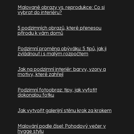
Malované obrazy vs. reprodukce: Co si
vybrat do interiéru?
5 podzimních obrazů, které přenesou
přírodu k vám domů
Podzimní proměna obýváku: 5 tipů, jak ji
zvládnout i s malým rozpočtem
Jak na podzimní interiér: barvy, vzory a
motivy, které zahřejí
Podzimní fotoobraz: tipy, jak vyfotit
dokonalou fotku
Jak vytvořit galerijní stěnu krok za krokem
Malování podle čísel: Pohodový večer v
hygge stylu