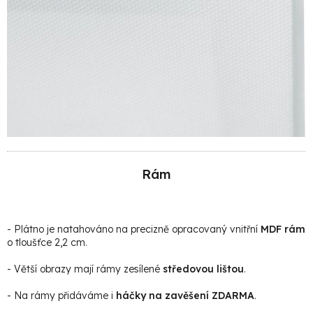
Rám
- Plátno je natahováno na precizně opracovaný vnitřní
MDF rám
o tloušťce 2,2 cm.
- Větší obrazy mají rámy zesílené
středovou lištou
.
- Na rámy přidáváme i
háčky na zavěšení ZDARMA
.