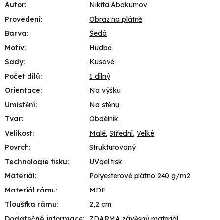
Autor
:
Nikita Abakumov
Provedení
:
Obraz na plátně
Barva
:
Šedá
Motiv
:
Hudba
Sady
:
Kusové
Počet dílů
:
1 dílný
Orientace
:
Na výšku
Umístění
:
Na stěnu
Tvar
:
Obdélník
Velikost
:
Malé
,
Střední
,
Velké
Povrch
:
Strukturovaný
Technologie tisku
:
UVgel tisk
Materiál
:
Polyesterové plátno 240 g/m2
Materiál rámu
:
MDF
Tloušťka rámu
:
2,2 cm
Dodatečné informace
:
ZDARMA závěsný materiál