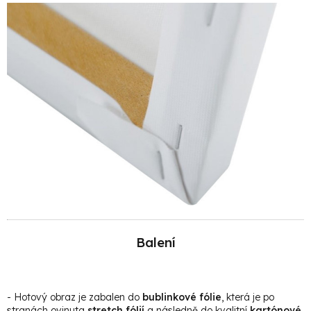
Balení
- Hotový obraz je zabalen do
bublinkové fólie
, která je po
stranách ovinuta
stretch fólií
a následně do kvalitní
kartónové