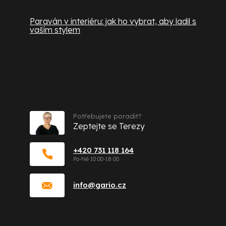
Paraván v interiéru: jak ho vybrat, aby ladil s
vaším stylem
Kontakt
Potřebujete poradit?
Zeptejte se Terezy
+420 731 118 164
info
@
gario.cz