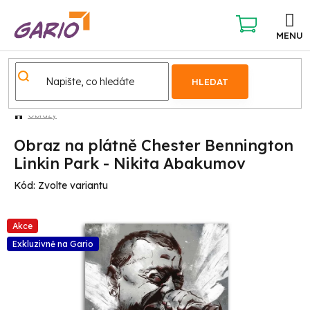
Přejít
na
obsah
NÁKUPNÍ
KOŠÍK
HLEDAT
Obrazy
Obraz na plátně Chester Bennington
Linkin Park - Nikita Abakumov
Kód:
Zvolte variantu
Akce
Exkluzivně na Gario