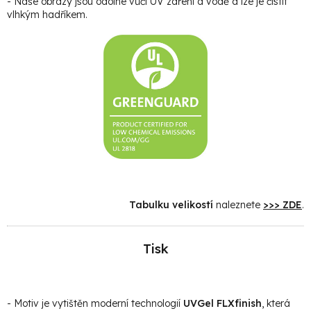
- Naše obrazy jsou odolné vůči UV záření a vodě a lze je čistit
vlhkým hadříkem.
Tabulku velikostí
naleznete
>>> ZDE
.
Tisk
- Motiv je vytištěn moderní technologií
UVGel FLXfinish
, která