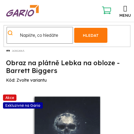
Přejít
na
obsah
NÁKUPNÍ
KOŠÍK
HLEDAT
Obrazy
Obraz na plátně Lebka na obloze -
Barrett Biggers
Kód:
Zvolte variantu
Akce
Exkluzivně na Gario