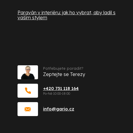
Paraván v interiéru: jak ho vybrat, aby ladil s
vaším stylem
Kontakt
Potřebujete poradit?
Zeptejte se Terezy
+420 731 118 164
info
@
gario.cz