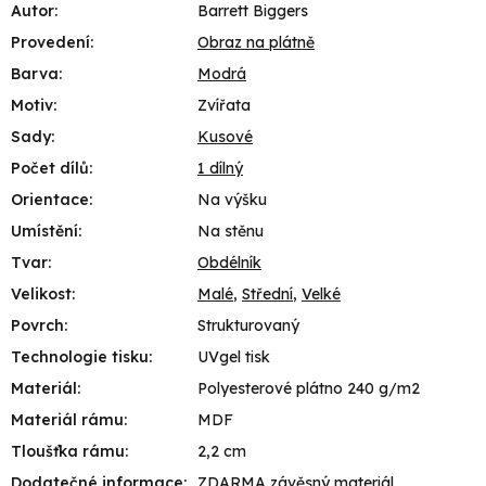
Autor
:
Barrett Biggers
Provedení
:
Obraz na plátně
Barva
:
Modrá
Motiv
:
Zvířata
Sady
:
Kusové
Počet dílů
:
1 dílný
Orientace
:
Na výšku
Umístění
:
Na stěnu
Tvar
:
Obdélník
Velikost
:
Malé
,
Střední
,
Velké
Povrch
:
Strukturovaný
Technologie tisku
:
UVgel tisk
Materiál
:
Polyesterové plátno 240 g/m2
Materiál rámu
:
MDF
Tloušťka rámu
:
2,2 cm
Dodatečné informace
:
ZDARMA závěsný materiál