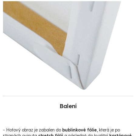
Balení
- Hotový obraz je zabalen do
bublinkové fólie
, která je po
stranách ovinuta
stretch fólií
a následně do kvalitní
kartónové