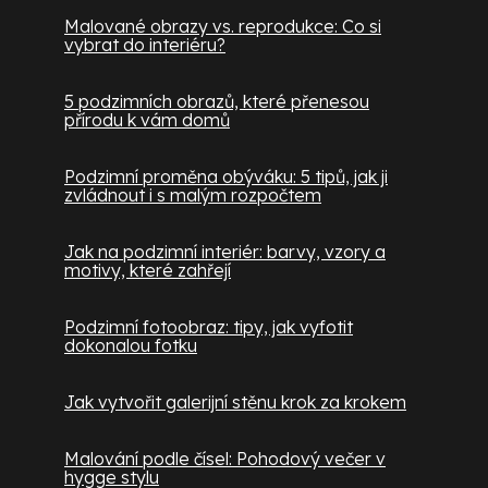
Malované obrazy vs. reprodukce: Co si
vybrat do interiéru?
5 podzimních obrazů, které přenesou
přírodu k vám domů
Podzimní proměna obýváku: 5 tipů, jak ji
zvládnout i s malým rozpočtem
Jak na podzimní interiér: barvy, vzory a
motivy, které zahřejí
Podzimní fotoobraz: tipy, jak vyfotit
dokonalou fotku
Jak vytvořit galerijní stěnu krok za krokem
Malování podle čísel: Pohodový večer v
hygge stylu