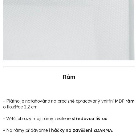
Rám
- Plátno je natahováno na precizně opracovaný vnitřní
MDF rám
o tloušťce 2,2 cm.
- Větší obrazy mají rámy zesílené
středovou lištou
.
- Na rámy přidáváme i
háčky na zavěšení ZDARMA
.