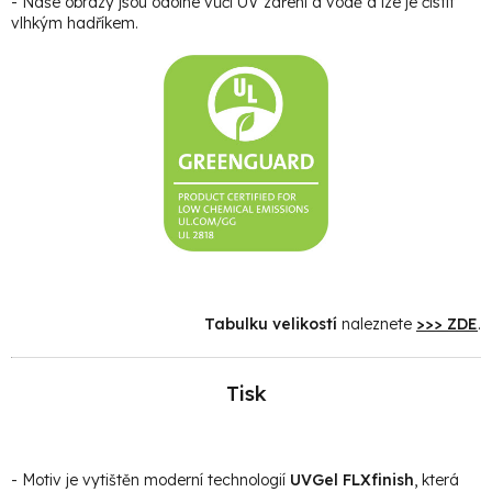
- Naše obrazy jsou odolné vůči UV záření a vodě a lze je čistit
vlhkým hadříkem.
Tabulku velikostí
naleznete
>>> ZDE
.
Tisk
- Motiv je vytištěn moderní technologií
UVGel FLXfinish
, která