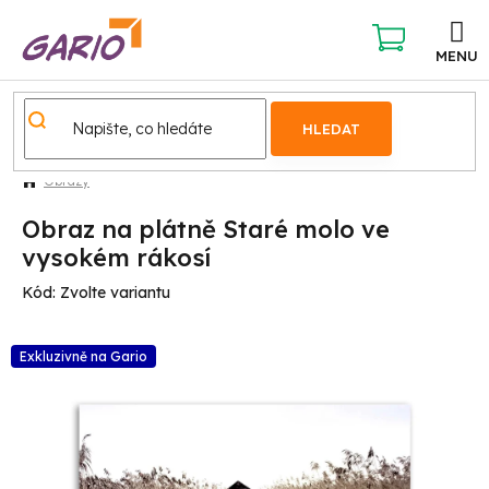
Přejít
na
obsah
NÁKUPNÍ
KOŠÍK
HLEDAT
Obrazy
Obraz na plátně Staré molo ve
vysokém rákosí
Kód:
Zvolte variantu
Exkluzivně na Gario