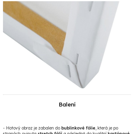
Balení
- Hotový obraz je zabalen do
bublinkové fólie
, která je po
stranách ovinuta
stretch fólií
a následně do kvalitní
kartónové