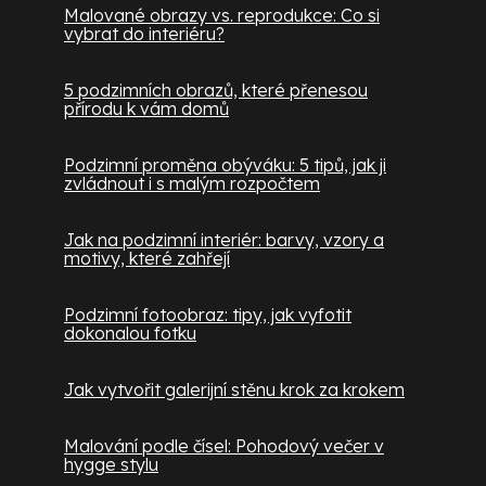
Malované obrazy vs. reprodukce: Co si
vybrat do interiéru?
5 podzimních obrazů, které přenesou
přírodu k vám domů
Podzimní proměna obýváku: 5 tipů, jak ji
zvládnout i s malým rozpočtem
Jak na podzimní interiér: barvy, vzory a
motivy, které zahřejí
Podzimní fotoobraz: tipy, jak vyfotit
dokonalou fotku
Jak vytvořit galerijní stěnu krok za krokem
Malování podle čísel: Pohodový večer v
hygge stylu