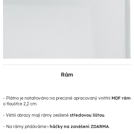
Rám
- Plátno je natahováno na precizně opracovaný vnitřní
MDF rám
o tloušťce 2,2 cm.
- Větší obrazy mají rámy zesílené
středovou lištou
.
- Na rámy přidáváme i
háčky na zavěšení ZDARMA
.