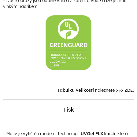
- Naše obrazy jsou odolné vůči UV záření a vodě a lze je čistit
vlhkým hadříkem.
Tabulku velikostí
naleznete
>>> ZDE
.
Tisk
- Motiv je vytištěn moderní technologií
UVGel FLXfinish
, která