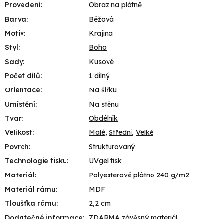
Provedení
:
Obraz na plátně
Barva
:
Béžová
Motiv
:
Krajina
Styl
:
Boho
Sady
:
Kusové
Počet dílů
:
1 dílný
Orientace
:
Na šířku
Umístění
:
Na stěnu
Tvar
:
Obdélník
Velikost
:
Malé
,
Střední
,
Velké
Povrch
:
Strukturovaný
Technologie tisku
:
UVgel tisk
Materiál
:
Polyesterové plátno 240 g/m2
Materiál rámu
:
MDF
Tloušťka rámu
:
2,2 cm
Dodatečné informace
:
ZDARMA závěsný materiál