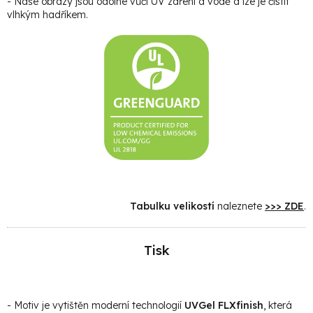
- Naše obrazy jsou odolné vůči UV záření a vodě a lze je čistit
vlhkým hadříkem.
Tabulku velikostí
naleznete
>>> ZDE
.
Tisk
- Motiv je vytištěn moderní technologií
UVGel FLXfinish
, která