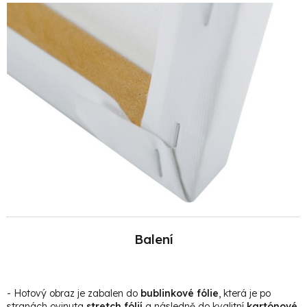
Balení
- Hotový obraz je zabalen do
bublinkové fólie
, která je po
stranách ovinuta
stretch fólií
a následně do kvalitní
kartónové