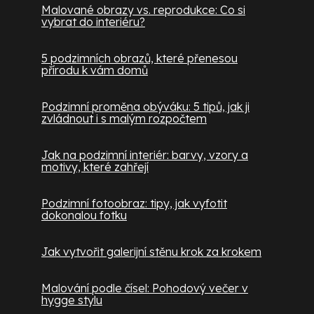
Malované obrazy vs. reprodukce: Co si
vybrat do interiéru?
5 podzimních obrazů, které přenesou
přírodu k vám domů
Podzimní proměna obýváku: 5 tipů, jak ji
zvládnout i s malým rozpočtem
Jak na podzimní interiér: barvy, vzory a
motivy, které zahřejí
Podzimní fotoobraz: tipy, jak vyfotit
dokonalou fotku
Jak vytvořit galerijní stěnu krok za krokem
Malování podle čísel: Pohodový večer v
hygge stylu