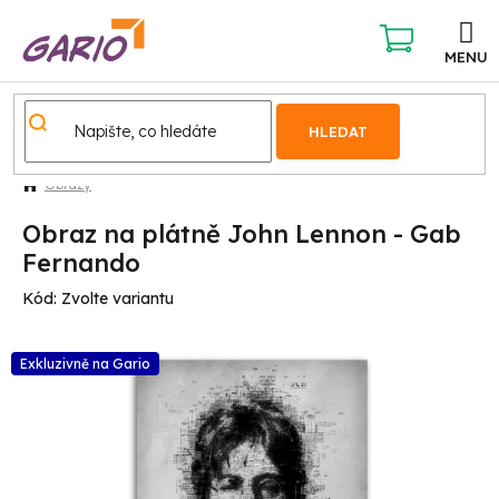
Přejít
na
obsah
NÁKUPNÍ
KOŠÍK
HLEDAT
Obrazy
Obraz na plátně John Lennon - Gab
Fernando
Kód:
Zvolte variantu
Exkluzivně na Gario