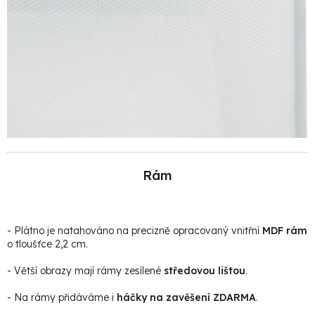
Rám
- Plátno je natahováno na precizně opracovaný vnitřní
MDF rám
o tloušťce 2,2 cm.
- Větší obrazy mají rámy zesílené
středovou lištou
.
- Na rámy přidáváme i
háčky na zavěšení ZDARMA
.