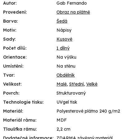
Autor
:
Gab Fernando
Provedení
:
Obraz na plátně
Barva
:
Šedá
Motiv
:
Nápisy
Sady
:
Kusové
Počet dílů
:
1 dílný
Orientace
:
Na výšku
Umístění
:
Na stěnu
Tvar
:
Obdélník
Velikost
:
Malé
,
Střední
,
Velké
Povrch
:
Strukturovaný
Technologie tisku
:
UVgel tisk
Materiál
:
Polyesterové plátno 240 g/m2
Materiál rámu
:
MDF
Tloušťka rámu
:
2,2 cm
Dodatečné informace
:
ZDARMA závěsný materiál