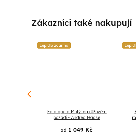
Lepidlo zdarma
Lepid
raktní tvary -
Fototapeta Motýl na růžovém
ase
pozadí - Andrea Haase
r
 Kč
1 049 Kč
od