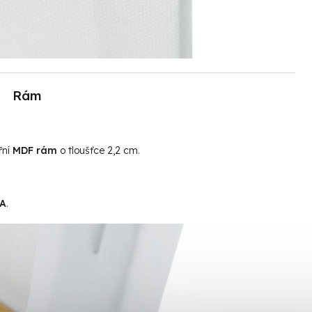
Rám
řní
MDF rám
o tloušťce 2,2 cm.
MA
.