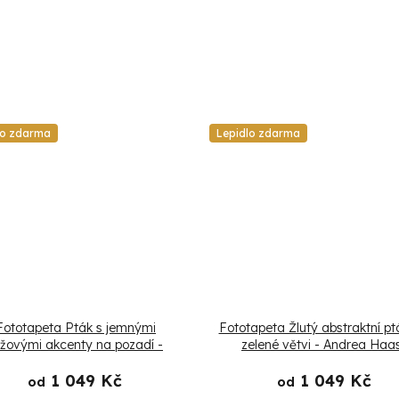
lo zdarma
Lepidlo zdarma
Fototapeta Pták s jemnými
Fototapeta Žlutý abstraktní pt
ůžovými akcenty na pozadí -
zelené větvi - Andrea Haa
Andrea Haase
1 049 Kč
1 049 Kč
od
od