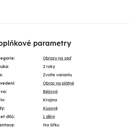
oplňkové parametry
egorie
:
Obrazy na zeď
ruka
:
2 roky
N
:
Zvolte variantu
ovedení
:
Obraz na plátně
rva
:
Béžová
iv
:
Krajina
dy
:
Kusové
et dílů
:
1 dílný
entace
:
Na šířku