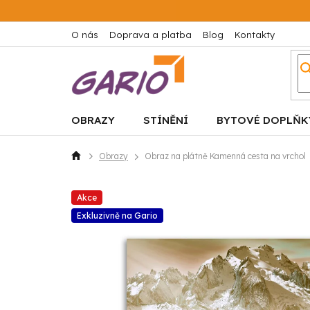
Přejít
na
obsah
O nás
Doprava a platba
Blog
Kontakty
OBRAZY
STÍNĚNÍ
BYTOVÉ DOPLŇK
Obrazy
Obraz na plátně Kamenná cesta na vrchol
Domů
Akce
Exkluzivně na Gario