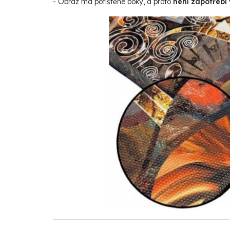
- Obraz má potištěné boky, a proto
není zapotřebí 