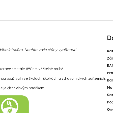
D
ého interiéru. Nechte vaše stěny vyniknout!
Kat
Zá
EA
race se stále těší neuvěřitelné oblibě.
Pr
u používat i ve školách, školkách a zdravotnických zařízeních.
Ba
Mot
e je čistit vlhkým hadříkem.
Sa
Poč
Ori