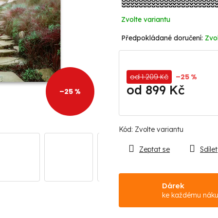
Zvolte variantu
Zvol
od 1 209 Kč
–25 %
od
899 Kč
–25 %
Měrná
cena:
Kód:
Zvolte variantu
Zeptat se
Sdílet
Dárek
ke každému nák