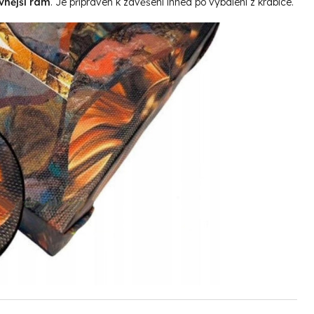
vnější rám
. Je připraven k zavěšení ihned po vybalení z krabice.