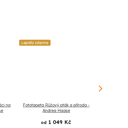
Lepidlo zdarma
Lepidlo zdarm
áci na
Fototapeta Růžový pták a příroda -
Fototapeta B
se
Andrea Haase
abstrak
1 049 Kč
od
od