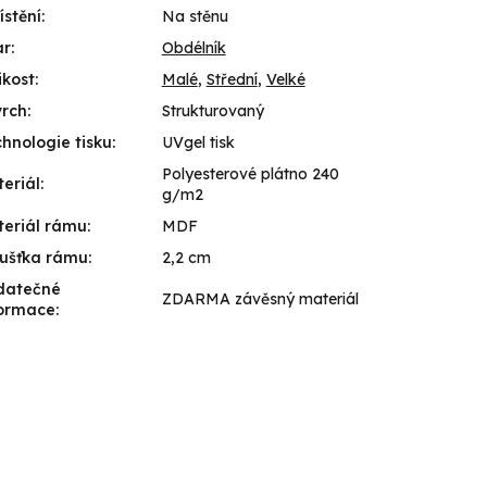
stění
:
Na stěnu
ar
:
Obdélník
ikost
:
Malé
,
Střední
,
Velké
vrch
:
Strukturovaný
hnologie tisku
:
UVgel tisk
Polyesterové plátno 240
eriál
:
g/m2
eriál rámu
:
MDF
ušťka rámu
:
2,2 cm
datečné
ZDARMA závěsný materiál
formace
: