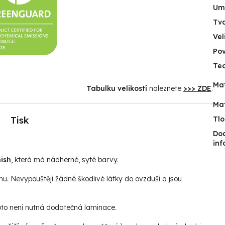
Umí
Tv
Vel
Po
Tec
Mat
Tabulku velikostí
naleznete
>>> ZDE
.
Mat
Tisk
Tlo
Do
in
ish
, která má nádherné, syté barvy.
hu. Nevypouštějí žádné škodlivé látky do ovzduší a jsou
roto není nutná dodatečná laminace.