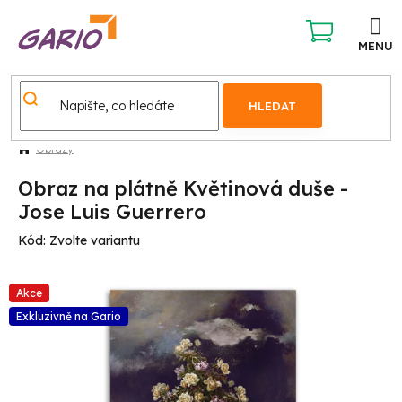
Přejít
na
obsah
NÁKUPNÍ
KOŠÍK
HLEDAT
Obrazy
Obraz na plátně Květinová duše -
Jose Luis Guerrero
Kód:
Zvolte variantu
Akce
Exkluzivně na Gario