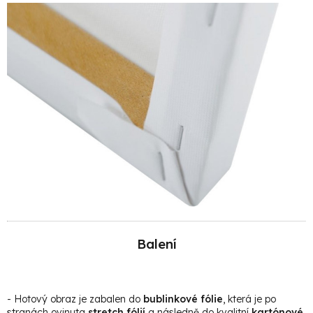
Balení
- Hotový obraz je zabalen do
bublinkové fólie
, která je po
stranách ovinuta
stretch fólií
a následně do kvalitní
kartónové