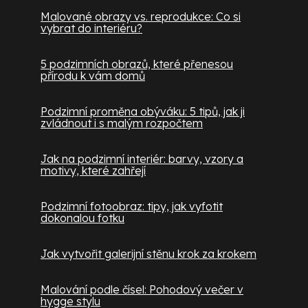
Malované obrazy vs. reprodukce: Co si
vybrat do interiéru?
5 podzimních obrazů, které přenesou
přírodu k vám domů
Podzimní proměna obýváku: 5 tipů, jak ji
zvládnout i s malým rozpočtem
Jak na podzimní interiér: barvy, vzory a
motivy, které zahřejí
Podzimní fotoobraz: tipy, jak vyfotit
dokonalou fotku
Jak vytvořit galerijní stěnu krok za krokem
Malování podle čísel: Pohodový večer v
hygge stylu