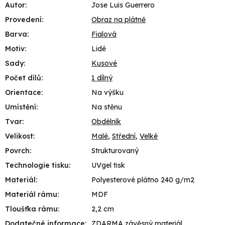
Autor
:
Jose Luis Guerrero
Provedení
:
Obraz na plátně
Barva
:
Fialová
Motiv
:
Lidé
Sady
:
Kusové
Počet dílů
:
1 dílný
Orientace
:
Na výšku
Umístění
:
Na stěnu
Tvar
:
Obdélník
Velikost
:
Malé
,
Střední
,
Velké
Povrch
:
Strukturovaný
Technologie tisku
:
UVgel tisk
Materiál
:
Polyesterové plátno 240 g/m2
Materiál rámu
:
MDF
Tloušťka rámu
:
2,2 cm
Dodatečné informace
:
ZDARMA závěsný materiál