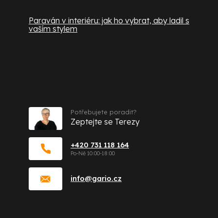
Paraván v interiéru: jak ho vybrat, aby ladil s
vaším stylem
Kontakt
Potřebujete poradit?
Zeptejte se Terezy
+420 731 118 164
info
@
gario.cz