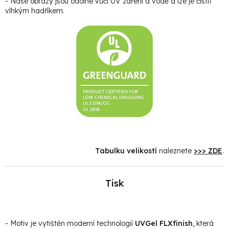
- Naše obrazy jsou odolné vůči UV záření a vodě a lze je čistit
vlhkým hadříkem.
Tabulku velikostí
naleznete
>>> ZDE
.
Tisk
- Motiv je vytištěn moderní technologií
UVGel FLXfinish
, která