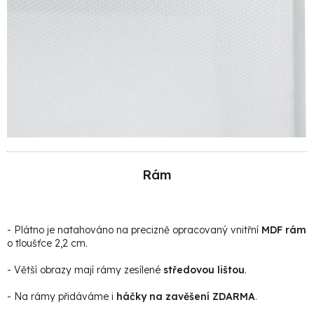
Rám
- Plátno je natahováno na precizně opracovaný vnitřní
MDF rám
o tloušťce 2,2 cm.
- Větší obrazy mají rámy zesílené
středovou lištou
.
- Na rámy přidáváme i
háčky na zavěšení ZDARMA
.