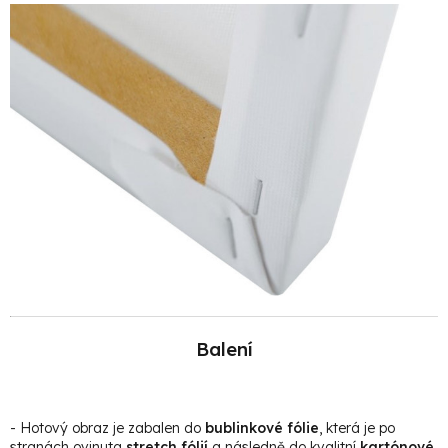
Balení
- Hotový obraz je zabalen do
bublinkové fólie
, která je po
stranách ovinuta
stretch fólií
a následně do kvalitní
kartónové