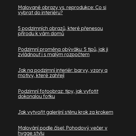
Malované obrazy vs. reprodukce: Co si
vybrat do interiéru?
5 podzimních obrazů, které přenesou
přírodu k vám domů
Podzimní proměna obýváku: 5 tipů, jak ji
zvládnout i s malým rozpočtem
Jak na podzimní interiér: barvy, vzory a
motivy, které zahřejí
Podzimní fotoobraz: tipy, jak vyfotit
dokonalou fotku
Jak vytvořit galerijní stěnu krok za krokem
Malování podle čísel: Pohodový večer v
hygge stylu