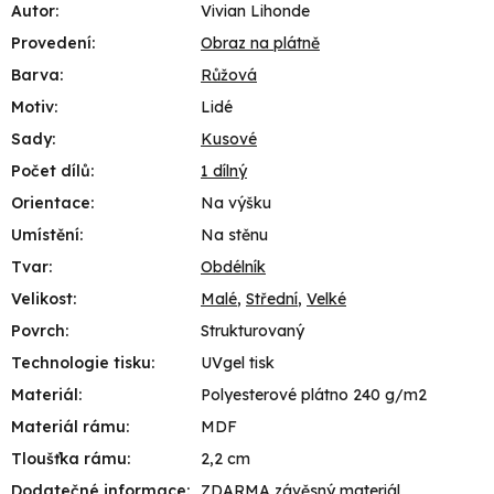
Autor
:
Vivian Lihonde
Provedení
:
Obraz na plátně
Barva
:
Růžová
Motiv
:
Lidé
Sady
:
Kusové
Počet dílů
:
1 dílný
Orientace
:
Na výšku
Umístění
:
Na stěnu
Tvar
:
Obdélník
Velikost
:
Malé
,
Střední
,
Velké
Povrch
:
Strukturovaný
Technologie tisku
:
UVgel tisk
Materiál
:
Polyesterové plátno 240 g/m2
Materiál rámu
:
MDF
Tloušťka rámu
:
2,2 cm
Dodatečné informace
:
ZDARMA závěsný materiál