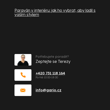
Paraván v interiéru: jak ho vybrat, aby ladil s
vaším stylem
Kontakt
Potřebujete poradit?
Zeptejte se Terezy
+420 731 118 164
info
@
gario.cz