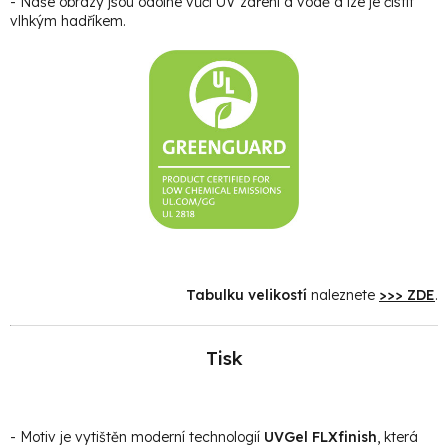
- Naše obrazy jsou odolné vůči UV záření a vodě a lze je čistit
vlhkým hadříkem.
Tabulku velikostí
naleznete
>>> ZDE
.
Tisk
- Motiv je vytištěn moderní technologií
UVGel FLXfinish
, která