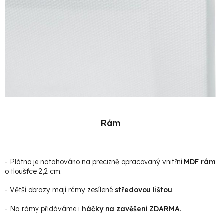
Rám
- Plátno je natahováno na precizně opracovaný vnitřní
MDF rám
o tloušťce 2,2 cm.
- Větší obrazy mají rámy zesílené
středovou lištou
.
- Na rámy přidáváme i
háčky na zavěšení ZDARMA
.