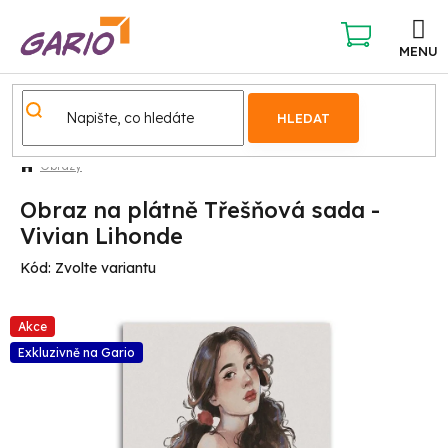
Přejít
na
obsah
NÁKUPNÍ
KOŠÍK
HLEDAT
Obrazy
Obraz na plátně Třešňová sada -
Vivian Lihonde
Kód:
Zvolte variantu
Akce
Exkluzivně na Gario